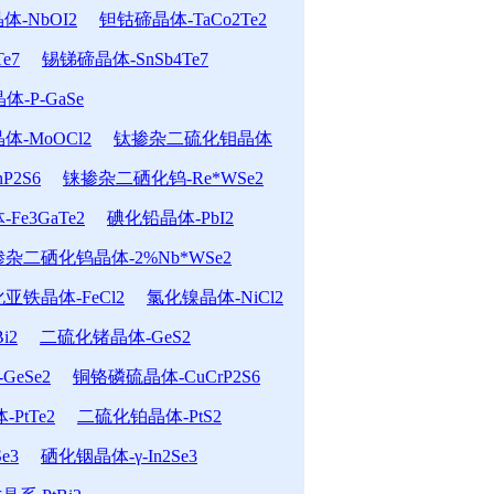
-NbOI2
钽钴碲晶体-TaCo2Te2
e7
锡锑碲晶体-SnSb4Te7
-P-GaSe
-MoOCl2
钛掺杂二硫化钼晶体
P2S6
铼掺杂二硒化钨-Re*WSe2
Fe3GaTe2
碘化铅晶体-PbI2
杂二硒化钨晶体-2%Nb*WSe2
亚铁晶体-FeCl2
氯化镍晶体-NiCl2
i2
二硫化锗晶体-GeS2
eSe2
铜铬磷硫晶体-CuCrP2S6
PtTe2
二硫化铂晶体-PtS2
e3
硒化铟晶体-γ-In2Se3