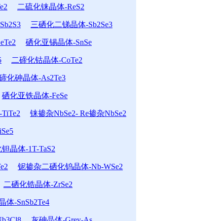
e2
二硫化铼晶体-ReS2
b2S3
三硒化二锑晶体-Sb2Se3
eTe2
硒化亚锡晶体-SnSe
5
二碲化钴晶体-CoTe2
碲化砷晶体-As2Te3
硒化亚铁晶体-FeSe
iTe2
铼掺杂NbSe2- Re掺杂NbSe2
Se5
钽晶体-1T-TaS2
e2
铌掺杂二硒化钨晶体-Nb-WSe2
二硒化锆晶体-ZrSe2
体-SnSb2Te4
3Cl8
灰砷晶体-Grey-As