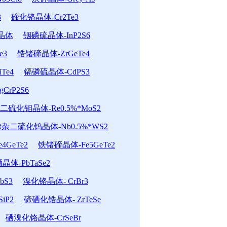
3
碲化铬晶体-Cr2Te3
碲晶体
铟磷硫晶体-InP2S6
e3
锆锗碲晶体-ZrGeTe4
Te4
镉磷硫晶体-CdPS3
rP2S6
硫化钼晶体-Re0.5%*MoS2
杂二硫化钨晶体-Nb0.5%*WS2
4GeTe2
铁锗碲晶体-Fe5GeTe2
晶体-PbTaSe2
S3
溴化铬晶体- CrBr3
iP2
碲硒化锆晶体- ZrTeSe
硒溴化铬晶体-CrSeBr