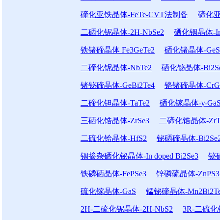
碲化亚铁晶体-FeTe-CVT法制备
碲化亚
二硒化铌晶体-2H-NbSe2
硒化铟晶体-In
铁锗碲晶体 Fe3GeTe2
硒化锗晶体-GeS
二碲化铌晶体-NbTe2
硒化铋晶体-Bi2S
锗铋碲晶体-GeBi2Te4
铬锗碲晶体-CrGe
二碲化钽晶体-TaTe2
硒化镓晶体-γ-GaS
三硒化锆晶体-ZrSe3
二碲化锆晶体-ZrT
二硫化铪晶体-HfS2
铋硒碲晶体-Bi2Se2
铟掺杂硒化铋晶体-In doped Bi2Se3
铋碲
铁磷硒晶体-FePSe3
锌磷硫晶体-ZnPS3
硫化镓晶体-GaS
锰铋碲晶体-Mn2Bi2T
2H-二硫化铌晶体-2H-NbS2
3R-二硫化