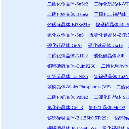
二硒化锡晶体-SnSe2
二碲化钒晶体-VT
二硒化铼晶体-ReSe2
三硫化二锑晶体- S
铋硒碲晶体-Bi2Se2Te
铋硒碲晶体-Bi2S
硫化亚锡晶体-SnS
五碲化锆晶体-ZrTe
砷化锗晶体-GeAs
碲化镓晶体-GaTe
二碲化镍晶体-NiTe2
磷化硅晶体-SiP
铜铟磷硫晶体-CuInP2S6
二碲化钛晶体-T
钽铌硫晶体-Ta2NiS5
钽铌硒晶体-Ta2Ni
紫磷晶体-Violet Phosphorus (VP)
二硫化
二硒化钯晶体-PdSe2
二碲化硅晶体-SiT
氯化铬晶体-CrCl3
氧化钼晶体-MoO3
铋锑碲硒晶体-Bi1.5Sb0.5Te2Se
锡锑碲晶
铟锡硒晶体-In0.5Sn0.5Se
氯化铌晶体-Nb