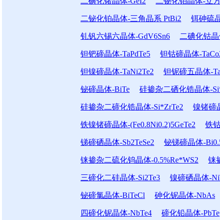
二碘化锗晶体-GeI2
二铋化铂晶体-立方晶
二铋化铂晶体-三角晶系 PtBi2
铒砷硫晶体
钆钒六锡六晶体-GdV6Sn6
二碘化钴晶体
钽钯碲晶体-TaPdTe5
钽钴碲晶体-TaCo2
钽镍碲晶体-TaNi2Te2
钽铌碲五晶体-TaN
铋碲晶体-BiTe
硅掺杂二硒化锆晶体-Si*Z
硅掺杂二碲化锆晶体-Si*ZrTe2
镍锗碲晶体
铁镍锗碲晶体-(Fe0.8Ni0.2)5GeTe2
铁钴锗
锑碲硒晶体-Sb2TeSe2
铋锑碲晶体-Bi0.5
铼掺杂二硫化钨晶体-0.5%Re*WS2
铼
三碲化二硅晶体-Si2Te3
镍碲硒晶体-NiT
铋碲氯晶体-BiTeCl
砷化铌晶体-NbAs
四碲化铌晶体-NbTe4
碲化铅晶体-PbTe