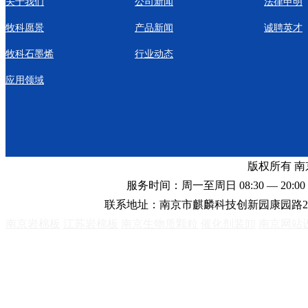
关于我们
公司新闻
法律申明
牧科愿景
产品新闻
诚聘英才
牧科石墨烯
行业动态
应用领域
版权所有 
服务时间：周一至周日 08:30 — 20:00 
联系地址：南京市麒麟科技创新园康园路2
南京岩棉板
江苏岩棉板
南京生物质颗粒
催化剂装卸
南京网站