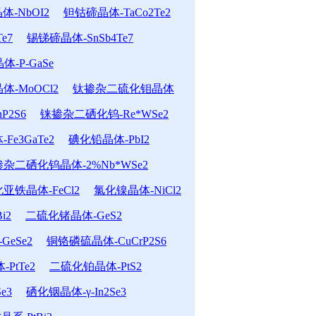
-NbOI2
钽钴碲晶体-TaCo2Te2
e7
锡锑碲晶体-SnSb4Te7
-P-GaSe
-MoOCl2
钛掺杂二硫化钼晶体
P2S6
铼掺杂二硒化钨-Re*WSe2
Fe3GaTe2
碘化铅晶体-PbI2
杂二硒化钨晶体-2%Nb*WSe2
亚铁晶体-FeCl2
氯化镍晶体-NiCl2
i2
二硫化锗晶体-GeS2
eSe2
铜铬磷硫晶体-CuCrP2S6
PtTe2
二硫化铂晶体-PtS2
e3
硒化铟晶体-γ-In2Se3