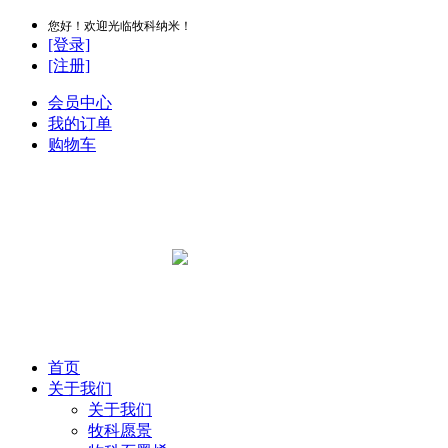
您好！欢迎光临牧科纳米！
[登录]
[注册]
会员中心
我的订单
购物车
首页
关于我们
关于我们
牧科愿景