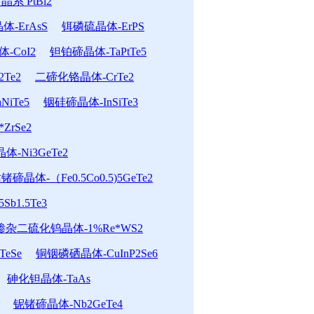
系 PtBi2
-ErAsS
铒磷硫晶体-ErPS
-CoI2
钽铂碲晶体-TaPtTe5
Te2
二碲化铬晶体-CrTe2
iTe5
铟硅碲晶体-InSiTe3
rSe2
-Ni3GeTe2
碲晶体-（Fe0.5Co0.5)5GeTe2
Sb1.5Te3
掺杂二硫化钨晶体-1%Re*WS2
eSe
铜铟磷硒晶体-CuInP2Se6
砷化钽晶体-TaAs
铌锗碲晶体-Nb2GeTe4