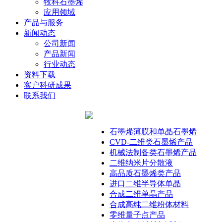
牧科石墨烯
应用领域
产品与服务
新闻动态
公司新闻
产品新闻
行业动态
资料下载
客户科研成果
联系我们
石墨烯薄膜和单晶石墨烯
CVD-二维类石墨烯产品
机械法制备类石墨烯产品
二维纳米片分散液
高品质石墨烯类产品
进口二维半导体单晶
合成二维单晶产品
合成高纯二维粉体材料
零维量子点产品