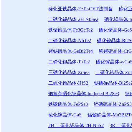
碲化亚铁晶体-FeTe-CVT法制备
碲化亚
二硒化铌晶体-2H-NbSe2
硒化铟晶体-In
铁锗碲晶体 Fe3GeTe2
硒化锗晶体-GeS
二碲化铌晶体-NbTe2
硒化铋晶体-Bi2S
锗铋碲晶体-GeBi2Te4
铬锗碲晶体-CrGe
二碲化钽晶体-TaTe2
硒化镓晶体-γ-GaS
三硒化锆晶体-ZrSe3
二碲化锆晶体-ZrT
二硫化铪晶体-HfS2
铋硒碲晶体-Bi2Se2
铟掺杂硒化铋晶体-In doped Bi2Se3
铋碲
铁磷硒晶体-FePSe3
锌磷硫晶体-ZnPS3
硫化镓晶体-GaS
锰铋碲晶体-Mn2Bi2T
2H-二硫化铌晶体-2H-NbS2
3R-二硫化