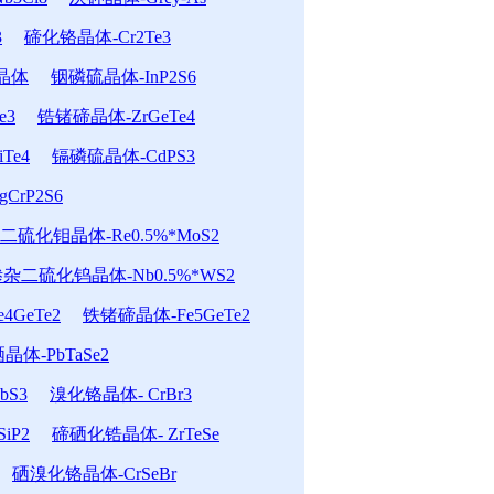
3
碲化铬晶体-Cr2Te3
碲晶体
铟磷硫晶体-InP2S6
e3
锆锗碲晶体-ZrGeTe4
Te4
镉磷硫晶体-CdPS3
rP2S6
硫化钼晶体-Re0.5%*MoS2
杂二硫化钨晶体-Nb0.5%*WS2
4GeTe2
铁锗碲晶体-Fe5GeTe2
晶体-PbTaSe2
S3
溴化铬晶体- CrBr3
iP2
碲硒化锆晶体- ZrTeSe
硒溴化铬晶体-CrSeBr