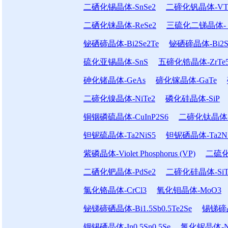
二硒化锡晶体-SnSe2
二碲化钒晶体-VT
二硒化铼晶体-ReSe2
三硫化二锑晶体- S
铋硒碲晶体-Bi2Se2Te
铋硒碲晶体-Bi2S
硫化亚锡晶体-SnS
五碲化锆晶体-ZrTe
砷化锗晶体-GeAs
碲化镓晶体-GaTe
二碲化镍晶体-NiTe2
磷化硅晶体-SiP
铜铟磷硫晶体-CuInP2S6
二碲化钛晶体-T
钽铌硫晶体-Ta2NiS5
钽铌硒晶体-Ta2Ni
紫磷晶体-Violet Phosphorus (VP)
二硫化
二硒化钯晶体-PdSe2
二碲化硅晶体-SiT
氯化铬晶体-CrCl3
氧化钼晶体-MoO3
铋锑碲硒晶体-Bi1.5Sb0.5Te2Se
锡锑碲晶
铟锡硒晶体-In0.5Sn0.5Se
氯化铌晶体-Nb