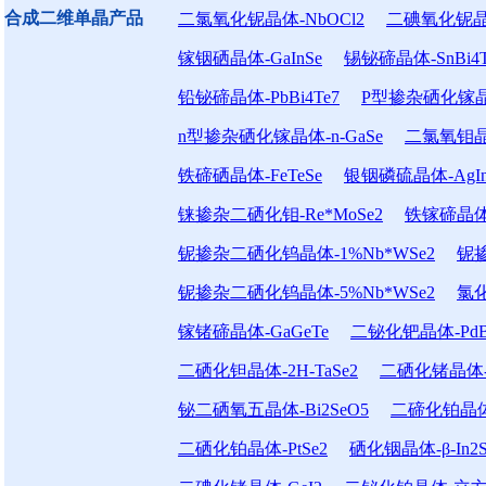
合成二维单晶产品
二氯氧化铌晶体-NbOCl2
二碘氧化铌晶体
镓铟硒晶体-GaInSe
锡铋碲晶体-SnBi4T
铅铋碲晶体-PbBi4Te7
P型掺杂硒化镓晶体
n型掺杂硒化镓晶体-n-GaSe
二氯氧钼晶体
铁碲硒晶体-FeTeSe
银铟磷硫晶体-AgIn
铼掺杂二硒化钼-Re*MoSe2
铁镓碲晶体-
铌掺杂二硒化钨晶体-1%Nb*WSe2
铌掺
铌掺杂二硒化钨晶体-5%Nb*WSe2
氯化
镓锗碲晶体-GaGeTe
二铋化钯晶体-PdB
二硒化钽晶体-2H-TaSe2
二硒化锗晶体-G
铋二硒氧五晶体-Bi2SeO5
二碲化铂晶体-
二硒化铂晶体-PtSe2
硒化铟晶体-β-In2S