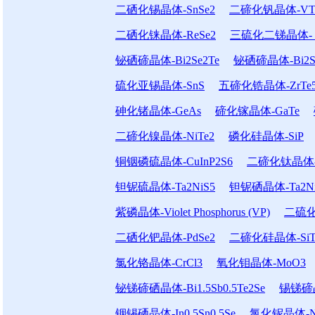
二硒化锡晶体-SnSe2
二碲化钒晶体-VT
二硒化铼晶体-ReSe2
三硫化二锑晶体- S
铋硒碲晶体-Bi2Se2Te
铋硒碲晶体-Bi2S
硫化亚锡晶体-SnS
五碲化锆晶体-ZrTe
砷化锗晶体-GeAs
碲化镓晶体-GaTe
二碲化镍晶体-NiTe2
磷化硅晶体-SiP
铜铟磷硫晶体-CuInP2S6
二碲化钛晶体-T
钽铌硫晶体-Ta2NiS5
钽铌硒晶体-Ta2Ni
紫磷晶体-Violet Phosphorus (VP)
二硫化
二硒化钯晶体-PdSe2
二碲化硅晶体-SiT
氯化铬晶体-CrCl3
氧化钼晶体-MoO3
铋锑碲硒晶体-Bi1.5Sb0.5Te2Se
锡锑碲晶
铟锡硒晶体-In0.5Sn0.5Se
氯化铌晶体-Nb