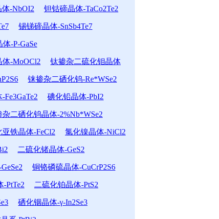
-NbOI2
钽钴碲晶体-TaCo2Te2
e7
锡锑碲晶体-SnSb4Te7
-P-GaSe
-MoOCl2
钛掺杂二硫化钼晶体
P2S6
铼掺杂二硒化钨-Re*WSe2
Fe3GaTe2
碘化铅晶体-PbI2
杂二硒化钨晶体-2%Nb*WSe2
亚铁晶体-FeCl2
氯化镍晶体-NiCl2
i2
二硫化锗晶体-GeS2
eSe2
铜铬磷硫晶体-CuCrP2S6
PtTe2
二硫化铂晶体-PtS2
e3
硒化铟晶体-γ-In2Se3