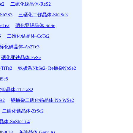
e2
二硫化铼晶体-ReS2
b2S3
三硒化二锑晶体-Sb2Se3
eTe2
硒化亚锡晶体-SnSe
5
二碲化钴晶体-CoTe2
碲化砷晶体-As2Te3
硒化亚铁晶体-FeSe
iTe2
铼掺杂NbSe2- Re掺杂NbSe2
Se5
钽晶体-1T-TaS2
e2
铌掺杂二硒化钨晶体-Nb-WSe2
二硒化锆晶体-ZrSe2
体-SnSb2Te4
3Cl8
灰砷晶体-Grey-As