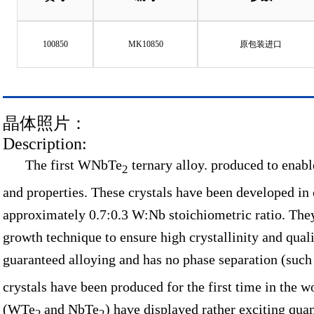
100850
MK10850
原包装进口
晶体照片：
Description:
The first WNbTe
ternary alloy. produced to enabl
2
and properties. These crystals have been developed in 
approximately 0.7:0.3 W:Nb stoichiometric ratio. The
growth technique to ensure high crystallinity and qual
guaranteed alloying and has no phase separation (suc
crystals have been produced for the first time in the w
(WTe
and NbTe
) have displayed rather exciting qua
2
2