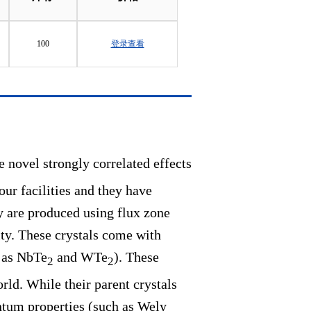
100
登录查看
e novel strongly correlated effects
our facilities and they have
y are produced using flux zone
ity. These crystals come with
h as NbTe
and WTe
). These
2
2
orld. While their parent crystals
ntum properties (such as Wely