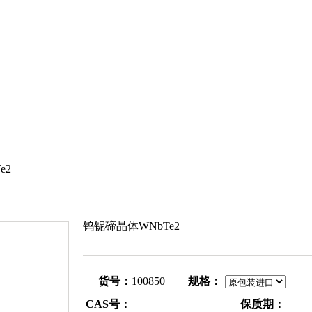
e2
钨铌碲晶体WNbTe2
货号：
100850
规格：
CAS号：
保质期：