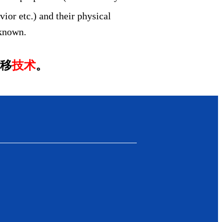
ior etc.) and their physical
nknown.
移
技术
。