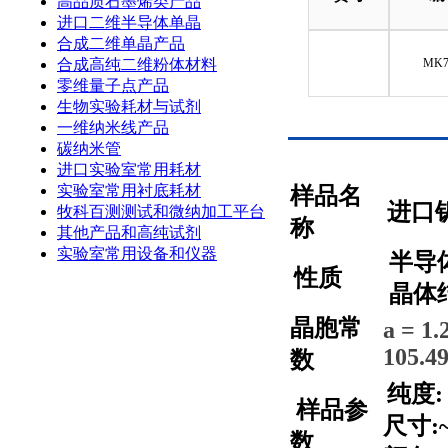
高品质石墨烯类产品
进口二维半导体单晶
合成二维单晶产品
合成高纯二维粉体材料
MK7
零维量子点产品
生物实验耗材与试剂
一维纳米线产品
碳纳米管
进口实验室常用耗材
实验室常用衬底耗材
样品名
进口
牧科百测测试和微纳加工平台
称
其他产品和高纯试剂
实验室常用设备和仪器
半导
性质
晶体
晶胞常
a = 1.
105.4
数
纯度:
样品参
尺寸:
数