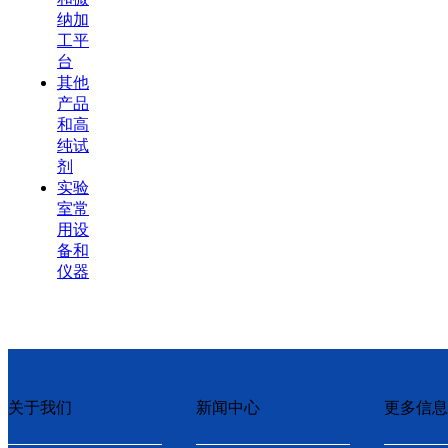
纳加
工平
台
其他
产品
和高
纯试
剂
实验
室常
用设
备和
仪器
关于我们
新闻中心
更多信息