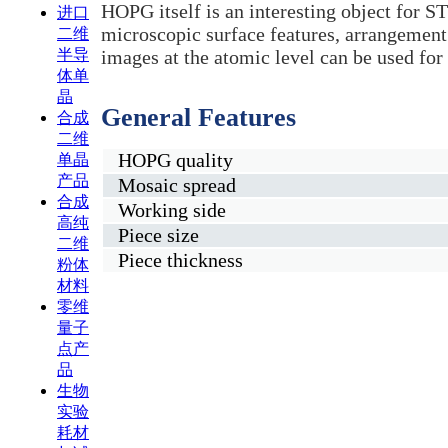
HOPG itself is an interesting object for 
进口
microscopic surface features, arrangemen
二维
半导
images at the atomic level can be used for
体单
晶
General Features
合成
二维
HOPG quality
单晶
产品
Mosaic spread
合成
Working side
高纯
Piece size
二维
Piece thickness
粉体
材料
零维
量子
点产
品
生物
实验
耗材