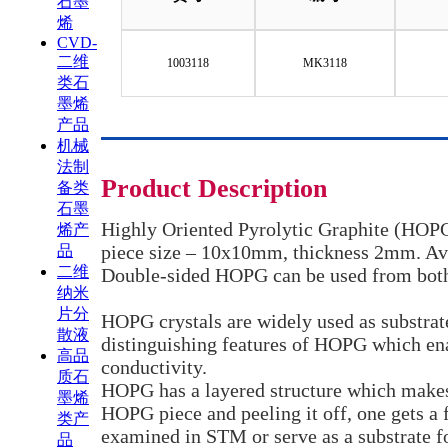
石墨
烯
CVD-
二维
1003118
MK3118
类石
墨烯
产品
机械
法制
Product Description
备类
石墨
Highly Oriented Pyrolytic Graphite (HOPG
烯产
piece size – 10x10mm, thickness 2mm. Ava
品
二维
Double-sided HOPG can be used from both s
纳米
片分
HOPG crystals are widely used as substra
散液
distinguishing features of HOPG which ena
高品
conductivity.
质石
HOPG has a layered structure which makes 
墨烯
HOPG piece and peeling it off, one gets a 
类产
examined in STM or serve as a substrate fo
品