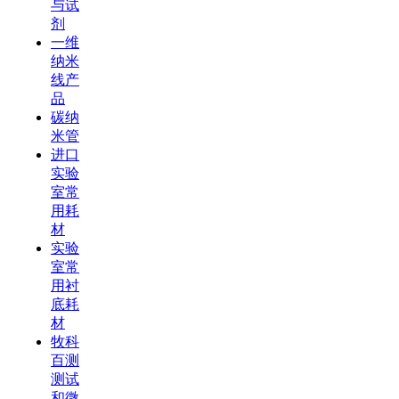
与试
剂
一维
纳米
线产
品
碳纳
米管
进口
实验
室常
用耗
材
实验
室常
用衬
底耗
材
牧科
百测
测试
和微