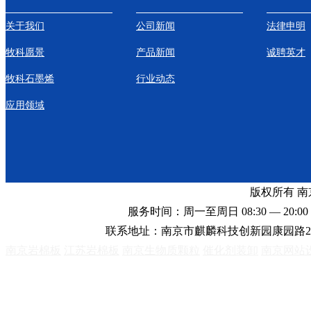
关于我们
公司新闻
法律申明
牧科愿景
产品新闻
诚聘英才
牧科石墨烯
行业动态
应用领域
版权所有 
服务时间：周一至周日 08:30 — 20:00 
联系地址：南京市麒麟科技创新园康园路2
南京岩棉板
江苏岩棉板
南京生物质颗粒
催化剂装卸
南京网站