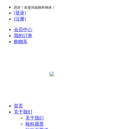
您好！欢迎光临牧科纳米！
[登录]
[注册]
会员中心
我的订单
购物车
首页
关于我们
关于我们
牧科愿景