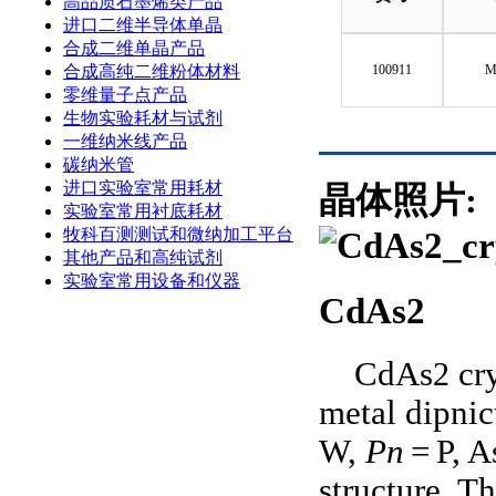
高品质石墨烯类产品
进口二维半导体单晶
合成二维单晶产品
合成高纯二维粉体材料
100911
M
零维量子点产品
生物实验耗材与试剂
一维纳米线产品
碳纳米管
进口实验室常用耗材
晶体照片:
实验室常用衬底耗材
牧科百测测试和微纳加工平台
其他产品和高纯试剂
实验室常用设备和仪器
CdAs2
CdAs
cry
2
metal dipnic
W,
Pn
= P, A
structure. T