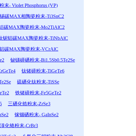
- Violet Phosphorus (VP)
锡碳MAX相陶瓷粉末-Ti3SnC2
碳MAX陶瓷粉末-Mo2TiAlC2
钛铌铝碳MAX陶瓷粉末-TiNbAlC
铝碳MAX陶瓷粉末-VCrAlC
e2
铋锑碲硒粉末-Bi1.5Sb0.5Te2Se
GeTe4
钛锗碲粉末-TiGeTe6
e2Se
硫硒化钛粉末-TiSSe
Te2
铁锗碲粉末-Fe5GeTe2
5
三硒化锆粉末-ZrSe3
Se2
镓铟硒粉末- GaInSe2
溴化铬粉末-CrBr3