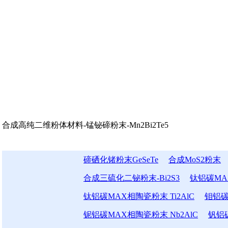
合成高纯二维粉体材料-锰铋碲粉末-Mn2Bi2Te5
碲硒化锗粉末GeSeTe
合成MoS2粉末
合成三硫化二铋粉末-Bi2S3
钛铝碳MAX
钛铝碳MAX相陶瓷粉末 Ti2AlC
钼铝碳
铌铝碳MAX相陶瓷粉末 Nb2AlC
钒铝碳