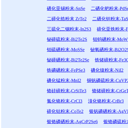
硒化亚锡粉末-SnSe
二硒化钯粉末-PdS
二碲化锆粉末 ZrTe2
二硒化钽粉末-TaS
三硫化二铟粉末-In2S3
碲化亚铁粉末-Fe
铋碲硫粉末-Bi2Te2S
钼钨硒粉末-MoWS
钼硫硒粉末-MoSSe
铋氧硒粉末-Bi2O2
铋碲硒粉末-Bi2Te2Se
铁锗碲粉末-Fe3G
铁磷硒粉末-FePSe3
碘化镍粉末-NiI2
碘化锰粉末-MnI2
铜钒磷硫粉末-CuVP2
铬硅碲粉末-CrSiTe3
铬锗碲粉末-CrGeT
氯化铬粉末-CrCl3
溴化铬粉末-CrBr3
碲化钴粉末-CoTe2
银钒磷硒粉末-AgVP
银铬磷硒粉末-AgCrP2Se6
银铬磷硫粉末-