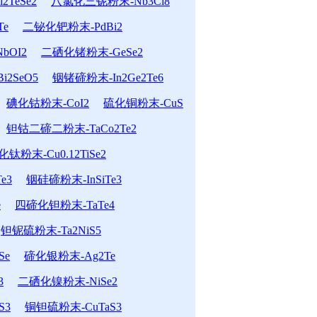
TeSe2
八氯化三铌粉末-Nb3Cl8
Te
二铋化钯粉末-PdBi2
bOI2
二硒化锗粉末-GeSe2
2SeO5
铟锗碲粉末-In2Ge2Te6
碘化钴粉末-CoI2
硫化铜粉末-CuS
钽钴二碲二粉末-TaCo2Te2
粉末-Cu0.12TiSe2
e3
铟硅碲粉末-InSiTe3
e
四碲化钽粉末-TaTe4
钽铌硫粉末-Ta2NiS5
Se
碲化银粉末-Ag2Te
3
二硒化镍粉末-NiSe2
S3
铜钽硫粉末-CuTaS3