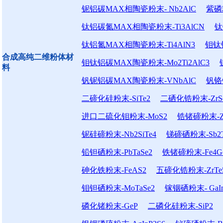
铌铝碳MAX相陶瓷粉末- Nb2AlC
紫磷粉末
钛铝碳氮MAX相陶瓷粉末-Ti3AlCN
钛
钛铝氮MAX相陶瓷粉末-Ti4AlN3
钼钛铝
合成高纯二维粉体材
钼钛铝碳MAX陶瓷粉末-Mo2Ti2AlC3
料
钒铌铝碳MAX陶瓷粉末-VNbAlC
钒铬
二碲化硅粉末-SiTe2
二硒化锆粉末-ZrS
进口二硫化钼粉末-MoS2
锆锗碲粉末-Zr
铌硅碲粉末-Nb2SiTe4
锑碲硒粉末-Sb2T
铅钽硒粉末-PbTaSe2
铁锗碲粉末-Fe4Ge
砷化铁粉末-FeAS2
五碲化锆粉末-ZrTe
钼钽硒粉末-MoTaSe2
镓铟硒粉末- GaIn
磷化锗粉末-GeP
二磷化硅粉末-SiP2