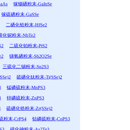
aAs
镓铟硒粉末-GaInSe
镓硫硒粉末-GaSSe
二硒化铪粉末-HfSe2
碲化铌粉末-NbTe2
2
二硫化铂粉末-PtS2
e2
锑氧硒粉末-Sb2O2Se
三硫化二锡粉末-Sn2S3
Se)2
硫硒化钛粉末-Ti(SSe)2
3
锰磷硫粉末-MnPS3
3
锌磷硫粉末-ZnPS3
3
硫硒化锆粉末-Zr(SSe)2
粉末-CrPS4
钴磷硫粉末-CoPS3
S3
碲化砷粉末-As2Te3