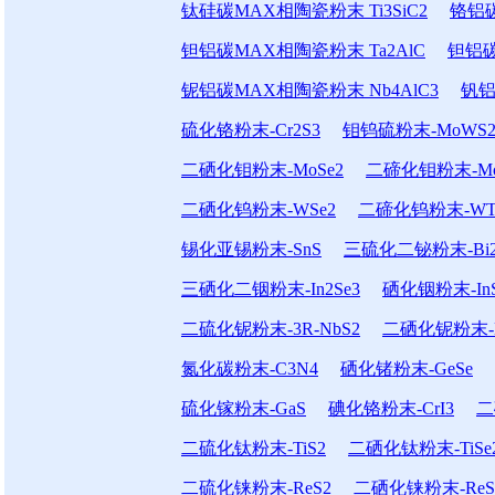
钛硅碳MAX相陶瓷粉末 Ti3SiC2
铬铝碳
钽铝碳MAX相陶瓷粉末 Ta2AlC
钽铝碳
铌铝碳MAX相陶瓷粉末 Nb4AlC3
钒铝
硫化铬粉末-Cr2S3
钼钨硫粉末-MoWS
二硒化钼粉末-MoSe2
二碲化钼粉末-Mo
二硒化钨粉末-WSe2
二碲化钨粉末-WT
锡化亚锡粉末-SnS
三硫化二铋粉末-Bi2
三硒化二铟粉末-In2Se3
硒化铟粉末-In
二硫化铌粉末-3R-NbS2
二硒化铌粉末-N
氮化碳粉末-C3N4
硒化锗粉末-GeSe
硫化镓粉末-GaS
碘化铬粉末-CrI3
二
二硫化钛粉末-TiS2
二硒化钛粉末-TiSe
二硫化铼粉末-ReS2
二硒化铼粉末-ReS