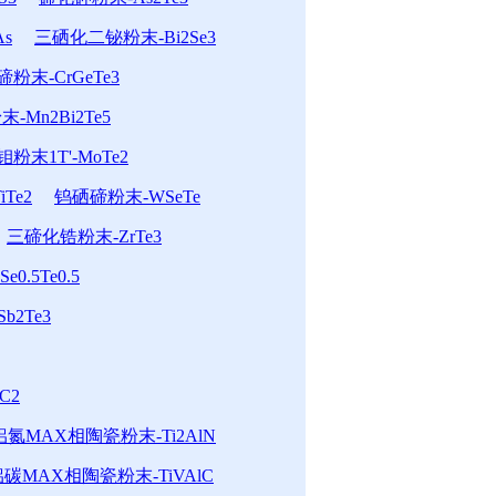
s
三硒化二铋粉末-Bi2Se3
末-CrGeTe3
-Mn2Bi2Te5
粉末1T'-MoTe2
Te2
钨硒碲粉末-WSeTe
三碲化锆粉末-ZrTe3
0.5Te0.5
b2Te3
C2
氮MAX相陶瓷粉末-Ti2AlN
碳MAX相陶瓷粉末-TiVAlC