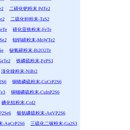
e2
二碲化钯粉末 PdTe2
e2
二硫化钽粉末-TaS2
Te
碲化亚铁粉末-FeTe
e2
钼钨碲粉末-MoWTe2
Se
铋氧碲粉末-Bi2O2Te
eTe2
铁磷硫粉末-FePS3
溴化镍粉末-NiBr2
S6
铜铬磷硫粉末-CuCrP2S6
e3
铜铟磷硫粉末-CuInP2S6
碘化钴粉末-CoI2
2Se6
银钒磷硫粉末-AgVP2S6
AgCrP2S6
三硫化二镓粉末-Ga2S3