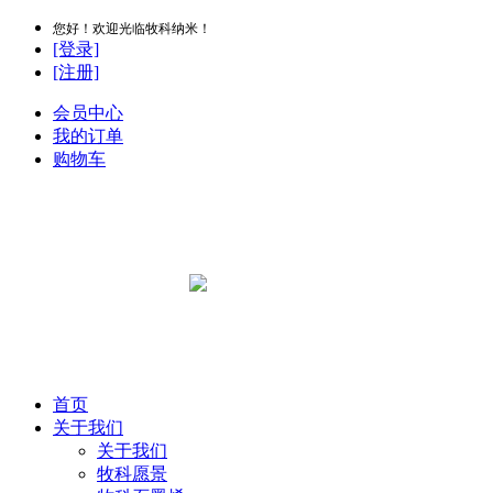
您好！欢迎光临牧科纳米！
[登录]
[注册]
会员中心
我的订单
购物车
首页
关于我们
关于我们
牧科愿景