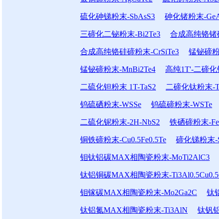
硫化砷锑粉末-SbAsS3
砷化锗粉末-GeA
三碲化二铋粉末-Bi2Te3
合成高纯铬锗碲粉
合成高纯铬硅碲粉末-CrSiTe3
锰铋碲粉末
锰铋碲粉末-MnBi2Te4
高纯1T'-二碲化钼
二硫化钽粉末 1T-TaS2
二碲化钛粉末-Ti
钨硫硒粉末-WSSe
钨硫碲粉末-WSTe
二硫化铌粉末-2H-NbS2
铁硒碲粉末-FeSe
铜铁碲粉末-Cu0.5Fe0.5Te
碲化锑粉末-S
钼钛铝碳MAX相陶瓷粉末-MoTi2AlC3
钛铝铜碳MAX相陶瓷粉末-Ti3Al0.5Cu0.5
钼镓碳MAX相陶瓷粉末-Mo2Ga2C
钛铝
钛铝氮MAX相陶瓷粉末-Ti3AlN
钛钒铝