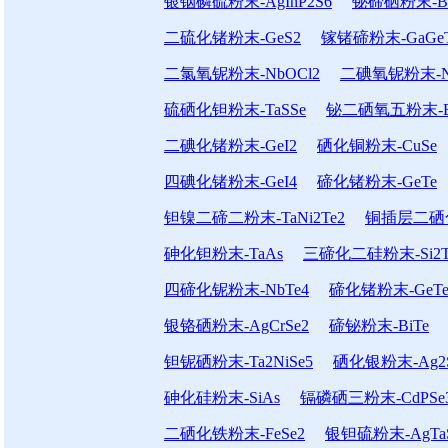
银铟磷硫粉末-AgInP2S6
铋碲硒粉末-Bi2
二硫化锗粉末-GeS2
镓锗碲粉末-GaGe
二氯氧铌粉末-NbOCl2
二碘氧铌粉末-N
硫硒化钽粉末-TaSSe
铋二硒氧五粉末-Bi
二碘化锗粉末-GeI2
硒化铜粉末-CuSe
四碘化锗粉末-GeI4
碲化锗粉末-GeTe
钽镍二碲二粉末-TaNi2Te2
铜插层二硒化钛
砷化钽粉末-TaAs
三碲化二硅粉末-Si2T
四碲化铌粉末-NbTe4
碲化锗粉末-GeT
银铬硒粉末-AgCrSe2
碲铋粉末-BiTe
钽铌硒粉末-Ta2NiSe5
硒化银粉末-Ag2
砷化硅粉末-SiAs
镉磷硒三粉末-CdPSe
二硒化铁粉末-FeSe2
银钽硫粉末-AgTa