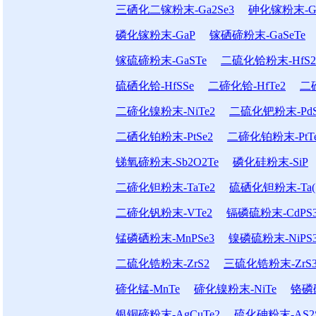
三硒化二镓粉末-Ga2Se3
砷化镓粉末-G
磷化镓粉末-GaP
镓硒碲粉末-GaSeTe
镓硫碲粉末-GaSTe
二硫化铪粉末-HfS2
硫硒化铪-HfSSe
二碲化铪-HfTe2
二
二碲化镍粉末-NiTe2
二硫化钯粉末-PdS
二硒化铂粉末-PtSe2
二碲化铂粉末-PtT
锑氧碲粉末-Sb2O2Te
磷化硅粉末-SiP
二碲化钽粉末-TaTe2
硫硒化钽粉末-Ta(S
二碲化钒粉末-VTe2
镉磷硫粉末-CdPS
锰磷硒粉末-MnPSe3
镍磷硫粉末-NiPS
二硫化锆粉末-ZrS2
三硫化锆粉末-ZrS
碲化锰-MnTe
碲化镍粉末-NiTe
铬磷硫
银铜碲粉末-AgCuTe2
硫化砷粉末-AS2