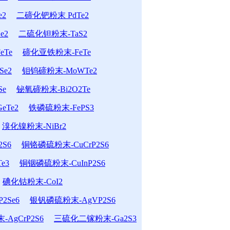
e2
二碲化钯粉末 PdTe2
e2
二硫化钽粉末-TaS2
Te
碲化亚铁粉末-FeTe
e2
钼钨碲粉末-MoWTe2
Se
铋氧碲粉末-Bi2O2Te
eTe2
铁磷硫粉末-FePS3
溴化镍粉末-NiBr2
S6
铜铬磷硫粉末-CuCrP2S6
e3
铜铟磷硫粉末-CuInP2S6
碘化钴粉末-CoI2
2Se6
银钒磷硫粉末-AgVP2S6
AgCrP2S6
三硫化二镓粉末-Ga2S3