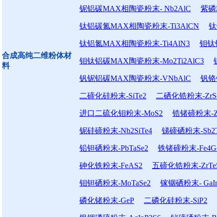
铌铝碳MAX相陶瓷粉末- Nb2AlC
紫磷粉末
钛铝碳氮MAX相陶瓷粉末-Ti3AlCN
钛
钛铝氮MAX相陶瓷粉末-Ti4AlN3
钼钛铝
合成高纯二维粉体材
钼钛铝碳MAX陶瓷粉末-Mo2Ti2AlC3
料
钒铌铝碳MAX陶瓷粉末-VNbAlC
钒铬
二碲化硅粉末-SiTe2
二硒化锆粉末-ZrS
进口二硫化钼粉末-MoS2
锆锗碲粉末-Zr
铌硅碲粉末-Nb2SiTe4
锑碲硒粉末-Sb2T
铅钽硒粉末-PbTaSe2
铁锗碲粉末-Fe4Ge
砷化铁粉末-FeAS2
五碲化锆粉末-ZrTe
钼钽硒粉末-MoTaSe2
镓铟硒粉末- GaIn
磷化锗粉末-GeP
二磷化硅粉末-SiP2