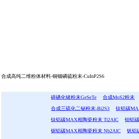
合成高纯二维粉体材料-铜铟磷硫粉末-CuInP2S6
碲硒化锗粉末GeSeTe
合成MoS2粉末
合成三硫化二铋粉末-Bi2S3
钛铝碳MAX
钛铝碳MAX相陶瓷粉末 Ti2AlC
钼铝碳
铌铝碳MAX相陶瓷粉末 Nb2AlC
钒铝碳