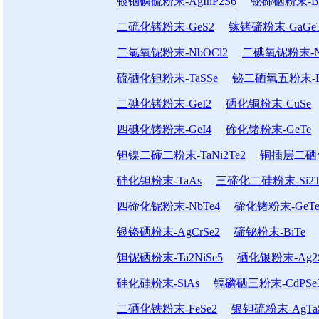
银铟磷硫粉末-AgInP2S6
铋碲硒粉末-Bi2
二硫化锗粉末-GeS2
镓锗碲粉末-GaGe
二氯氧铌粉末-NbOCl2
二碘氧铌粉末-N
硫硒化钽粉末-TaSSe
铋二硒氧五粉末-Bi
二碘化锗粉末-GeI2
硒化铜粉末-CuSe
四碘化锗粉末-GeI4
碲化锗粉末-GeTe
钽镍二碲二粉末-TaNi2Te2
铜插层二硒化钛
砷化钽粉末-TaAs
三碲化二硅粉末-Si2T
四碲化铌粉末-NbTe4
碲化锗粉末-GeT
银铬硒粉末-AgCrSe2
碲铋粉末-BiTe
钽铌硒粉末-Ta2NiSe5
硒化银粉末-Ag2
砷化硅粉末-SiAs
镉磷硒三粉末-CdPSe
二硒化铁粉末-FeSe2
银钽硫粉末-AgTa