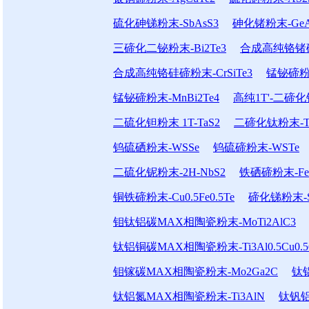
硫化砷锑粉末-SbAsS3
砷化锗粉末-GeA
三碲化二铋粉末-Bi2Te3
合成高纯铬锗碲粉
合成高纯铬硅碲粉末-CrSiTe3
锰铋碲粉末
锰铋碲粉末-MnBi2Te4
高纯1T'-二碲化钼
二硫化钽粉末 1T-TaS2
二碲化钛粉末-Ti
钨硫硒粉末-WSSe
钨硫碲粉末-WSTe
二硫化铌粉末-2H-NbS2
铁硒碲粉末-FeSe
铜铁碲粉末-Cu0.5Fe0.5Te
碲化锑粉末-S
钼钛铝碳MAX相陶瓷粉末-MoTi2AlC3
钛铝铜碳MAX相陶瓷粉末-Ti3Al0.5Cu0.5
钼镓碳MAX相陶瓷粉末-Mo2Ga2C
钛铝
钛铝氮MAX相陶瓷粉末-Ti3AlN
钛钒铝