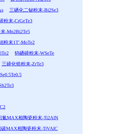
s
三硒化二铋粉末-Bi2Se3
末-CrGeTe3
-Mn2Bi2Te5
粉末1T'-MoTe2
Te2
钨硒碲粉末-WSeTe
三碲化锆粉末-ZrTe3
0.5Te0.5
b2Te3
C2
氮MAX相陶瓷粉末-Ti2AlN
碳MAX相陶瓷粉末-TiVAlC