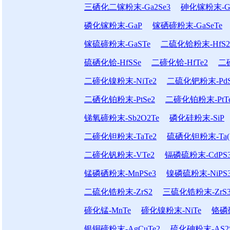
三硒化二镓粉末-Ga2Se3
砷化镓粉末-G
磷化镓粉末-GaP
镓硒碲粉末-GaSeTe
镓硫碲粉末-GaSTe
二硫化铪粉末-HfS2
硫硒化铪-HfSSe
二碲化铪-HfTe2
二
二碲化镍粉末-NiTe2
二硫化钯粉末-PdS
二硒化铂粉末-PtSe2
二碲化铂粉末-PtT
锑氧碲粉末-Sb2O2Te
磷化硅粉末-SiP
二碲化钽粉末-TaTe2
硫硒化钽粉末-Ta(S
二碲化钒粉末-VTe2
镉磷硫粉末-CdPS
锰磷硒粉末-MnPSe3
镍磷硫粉末-NiPS
二硫化锆粉末-ZrS2
三硫化锆粉末-ZrS
碲化锰-MnTe
碲化镍粉末-NiTe
铬磷硫
银铜碲粉末-AgCuTe2
硫化砷粉末-AS2