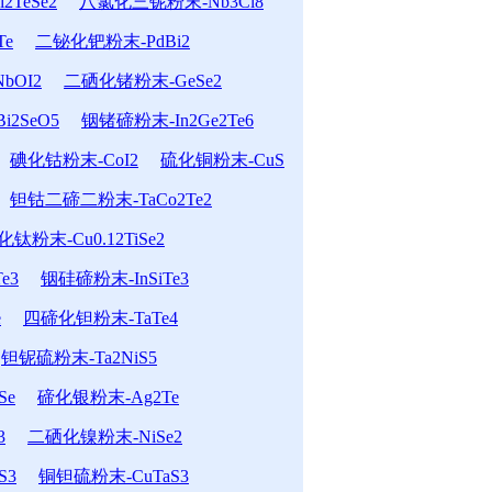
TeSe2
八氯化三铌粉末-Nb3Cl8
Te
二铋化钯粉末-PdBi2
bOI2
二硒化锗粉末-GeSe2
2SeO5
铟锗碲粉末-In2Ge2Te6
碘化钴粉末-CoI2
硫化铜粉末-CuS
钽钴二碲二粉末-TaCo2Te2
粉末-Cu0.12TiSe2
e3
铟硅碲粉末-InSiTe3
e
四碲化钽粉末-TaTe4
钽铌硫粉末-Ta2NiS5
Se
碲化银粉末-Ag2Te
3
二硒化镍粉末-NiSe2
S3
铜钽硫粉末-CuTaS3