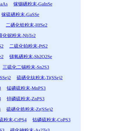
aAs
镓铟硒粉末-GaInSe
镓硫硒粉末-GaSSe
二硒化铪粉末-HfSe2
碲化铌粉末-NbTe2
2
二硫化铂粉末-PtS2
e2
锑氧硒粉末-Sb2O2Se
三硫化二锡粉末-Sn2S3
Se)2
硫硒化钛粉末-Ti(SSe)2
3
锰磷硫粉末-MnPS3
3
锌磷硫粉末-ZnPS3
3
硫硒化锆粉末-Zr(SSe)2
粉末-CrPS4
钴磷硫粉末-CoPS3
S3
碲化砷粉末-As2Te3