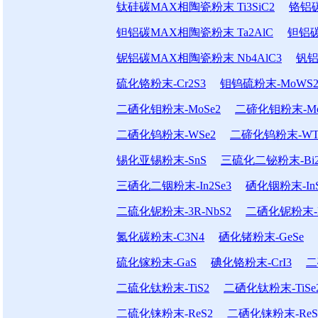
钛硅碳MAX相陶瓷粉末 Ti3SiC2
铬铝碳
钽铝碳MAX相陶瓷粉末 Ta2AlC
钽铝碳
铌铝碳MAX相陶瓷粉末 Nb4AlC3
钒铝
硫化铬粉末-Cr2S3
钼钨硫粉末-MoWS
二硒化钼粉末-MoSe2
二碲化钼粉末-Mo
二硒化钨粉末-WSe2
二碲化钨粉末-WT
锡化亚锡粉末-SnS
三硫化二铋粉末-Bi2
三硒化二铟粉末-In2Se3
硒化铟粉末-In
二硫化铌粉末-3R-NbS2
二硒化铌粉末-N
氮化碳粉末-C3N4
硒化锗粉末-GeSe
硫化镓粉末-GaS
碘化铬粉末-CrI3
二
二硫化钛粉末-TiS2
二硒化钛粉末-TiSe
二硫化铼粉末-ReS2
二硒化铼粉末-ReS