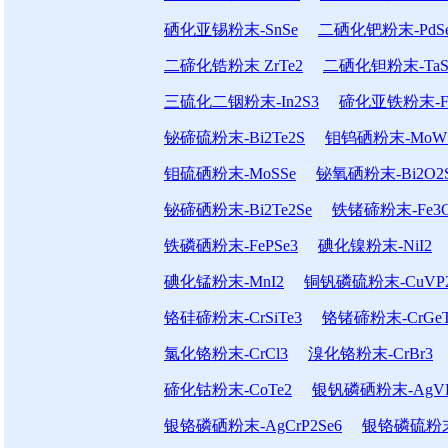
硒化亚锡粉末-SnSe
二硒化钯粉末-PdS
二碲化锆粉末 ZrTe2
二硒化钽粉末-TaS
三硫化二铟粉末-In2S3
碲化亚铁粉末-Fe
铋碲硫粉末-Bi2Te2S
钼钨硒粉末-MoWS
钼硫硒粉末-MoSSe
铋氧硒粉末-Bi2O2
铋碲硒粉末-Bi2Te2Se
铁锗碲粉末-Fe3G
铁磷硒粉末-FePSe3
碘化镍粉末-NiI2
碘化锰粉末-MnI2
铜钒磷硫粉末-CuVP2
铬硅碲粉末-CrSiTe3
铬锗碲粉末-CrGeT
氯化铬粉末-CrCl3
溴化铬粉末-CrBr3
碲化钴粉末-CoTe2
银钒磷硒粉末-AgVP
银铬磷硒粉末-AgCrP2Se6
银铬磷硫粉末-