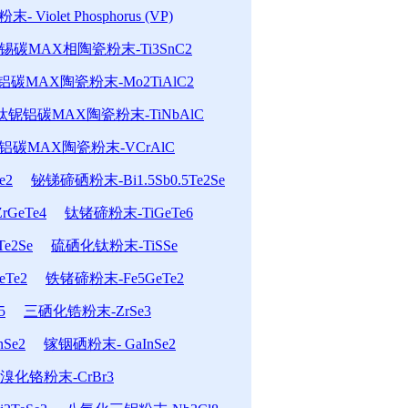
- Violet Phosphorus (VP)
锡碳MAX相陶瓷粉末-Ti3SnC2
碳MAX陶瓷粉末-Mo2TiAlC2
钛铌铝碳MAX陶瓷粉末-TiNbAlC
铝碳MAX陶瓷粉末-VCrAlC
e2
铋锑碲硒粉末-Bi1.5Sb0.5Te2Se
GeTe4
钛锗碲粉末-TiGeTe6
e2Se
硫硒化钛粉末-TiSSe
Te2
铁锗碲粉末-Fe5GeTe2
5
三硒化锆粉末-ZrSe3
Se2
镓铟硒粉末- GaInSe2
溴化铬粉末-CrBr3