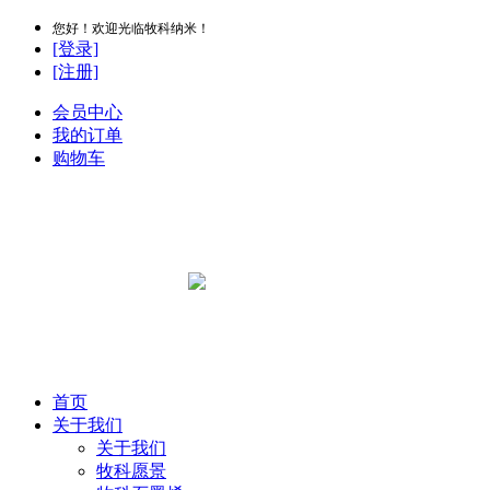
您好！欢迎光临牧科纳米！
[登录]
[注册]
会员中心
我的订单
购物车
首页
关于我们
关于我们
牧科愿景