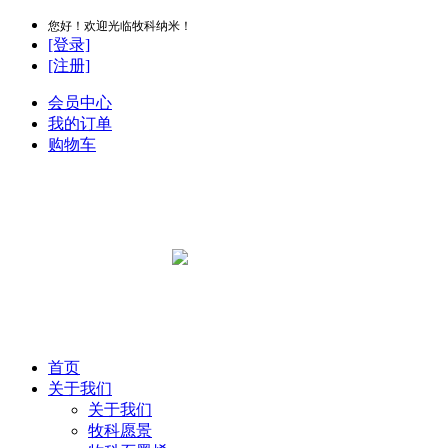
您好！欢迎光临牧科纳米！
[登录]
[注册]
会员中心
我的订单
购物车
首页
关于我们
关于我们
牧科愿景