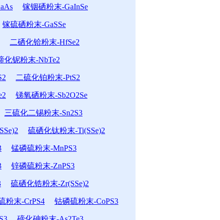
aAs
镓铟硒粉末-GaInSe
镓硫硒粉末-GaSSe
二硒化铪粉末-HfSe2
碲化铌粉末-NbTe2
2
二硫化铂粉末-PtS2
e2
锑氧硒粉末-Sb2O2Se
三硫化二锡粉末-Sn2S3
Se)2
硫硒化钛粉末-Ti(SSe)2
3
锰磷硫粉末-MnPS3
3
锌磷硫粉末-ZnPS3
3
硫硒化锆粉末-Zr(SSe)2
粉末-CrPS4
钴磷硫粉末-CoPS3
S3
碲化砷粉末-As2Te3