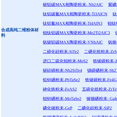
铌铝碳MAX相陶瓷粉末- Nb2AlC
紫磷粉末
钛铝碳氮MAX相陶瓷粉末-Ti3AlCN
钛
钛铝氮MAX相陶瓷粉末-Ti4AlN3
钼钛铝
合成高纯二维粉体材
钼钛铝碳MAX陶瓷粉末-Mo2Ti2AlC3
料
钒铌铝碳MAX陶瓷粉末-VNbAlC
钒铬
二碲化硅粉末-SiTe2
二硒化锆粉末-ZrS
进口二硫化钼粉末-MoS2
锆锗碲粉末-Zr
铌硅碲粉末-Nb2SiTe4
锑碲硒粉末-Sb2T
铅钽硒粉末-PbTaSe2
铁锗碲粉末-Fe4Ge
砷化铁粉末-FeAS2
五碲化锆粉末-ZrTe
钼钽硒粉末-MoTaSe2
镓铟硒粉末- GaIn
磷化锗粉末-GeP
二磷化硅粉末-SiP2