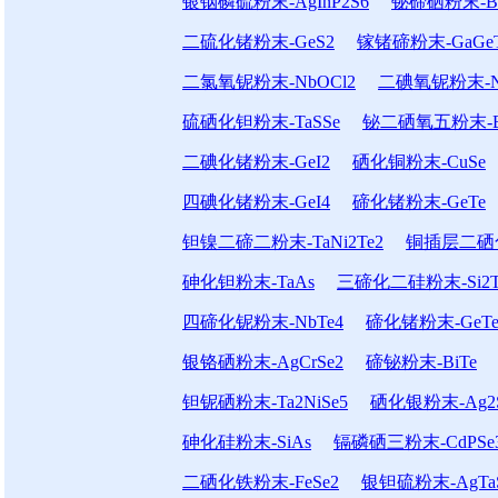
银铟磷硫粉末-AgInP2S6
铋碲硒粉末-Bi2
二硫化锗粉末-GeS2
镓锗碲粉末-GaGe
二氯氧铌粉末-NbOCl2
二碘氧铌粉末-N
硫硒化钽粉末-TaSSe
铋二硒氧五粉末-Bi
二碘化锗粉末-GeI2
硒化铜粉末-CuSe
四碘化锗粉末-GeI4
碲化锗粉末-GeTe
钽镍二碲二粉末-TaNi2Te2
铜插层二硒化钛
砷化钽粉末-TaAs
三碲化二硅粉末-Si2T
四碲化铌粉末-NbTe4
碲化锗粉末-GeT
银铬硒粉末-AgCrSe2
碲铋粉末-BiTe
钽铌硒粉末-Ta2NiSe5
硒化银粉末-Ag2
砷化硅粉末-SiAs
镉磷硒三粉末-CdPSe
二硒化铁粉末-FeSe2
银钽硫粉末-AgTa