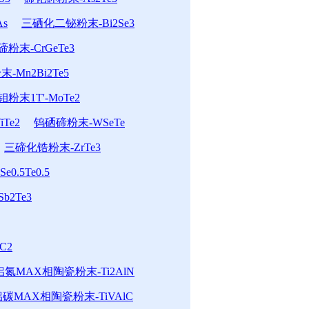
s
三硒化二铋粉末-Bi2Se3
末-CrGeTe3
-Mn2Bi2Te5
粉末1T'-MoTe2
Te2
钨硒碲粉末-WSeTe
三碲化锆粉末-ZrTe3
0.5Te0.5
b2Te3
C2
氮MAX相陶瓷粉末-Ti2AlN
碳MAX相陶瓷粉末-TiVAlC