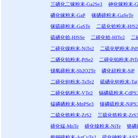
三硒化二镓粉末-Ga2Se3
砷化镓粉末-G
磷化镓粉末-GaP
镓硒碲粉末-GaSeTe
镓硫碲粉末-GaSTe
二硫化铪粉末-HfS2
硫硒化铪-HfSSe
二碲化铪-HfTe2
二
二碲化镍粉末-NiTe2
二硫化钯粉末-PdS
二硒化铂粉末-PtSe2
二碲化铂粉末-PtT
锑氧碲粉末-Sb2O2Te
磷化硅粉末-SiP
二碲化钽粉末-TaTe2
硫硒化钽粉末-Ta(S
二碲化钒粉末-VTe2
镉磷硫粉末-CdPS
锰磷硒粉末-MnPSe3
镍磷硫粉末-NiPS
二硫化锆粉末-ZrS2
三硫化锆粉末-ZrS
碲化锰-MnTe
碲化镍粉末-NiTe
铬磷硫
银铜碲粉末-AgCuTe2
硫化砷粉末-AS2