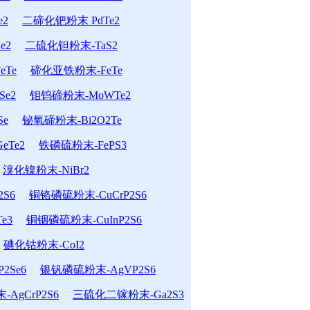
e2
二碲化钯粉末 PdTe2
e2
二硫化钽粉末-TaS2
Te
碲化亚铁粉末-FeTe
e2
钼钨碲粉末-MoWTe2
Se
铋氧碲粉末-Bi2O2Te
eTe2
铁磷硫粉末-FePS3
溴化镍粉末-NiBr2
S6
铜铬磷硫粉末-CuCrP2S6
e3
铜铟磷硫粉末-CuInP2S6
碘化钴粉末-CoI2
2Se6
银钒磷硫粉末-AgVP2S6
AgCrP2S6
三硫化二镓粉末-Ga2S3