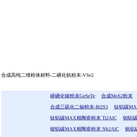
合成高纯二维粉体材料-二硒化钒粉末-VSe2
碲硒化锗粉末GeSeTe
合成MoS2粉末
合成三硫化二铋粉末-Bi2S3
钛铝碳MAX
钛铝碳MAX相陶瓷粉末 Ti2AlC
钼铝碳
铌铝碳MAX相陶瓷粉末 Nb2AlC
钒铝碳