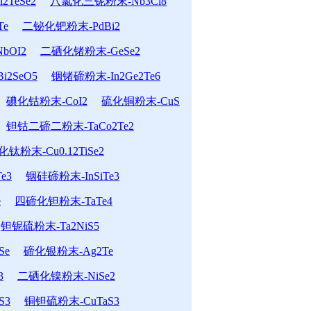
TeSe2
八氯化三铌粉末-Nb3Cl8
Te
二铋化钯粉末-PdBi2
bOI2
二硒化锗粉末-GeSe2
2SeO5
铟锗碲粉末-In2Ge2Te6
碘化钴粉末-CoI2
硫化铜粉末-CuS
钽钴二碲二粉末-TaCo2Te2
粉末-Cu0.12TiSe2
e3
铟硅碲粉末-InSiTe3
e
四碲化钽粉末-TaTe4
钽铌硫粉末-Ta2NiS5
Se
碲化银粉末-Ag2Te
3
二硒化镍粉末-NiSe2
S3
铜钽硫粉末-CuTaS3