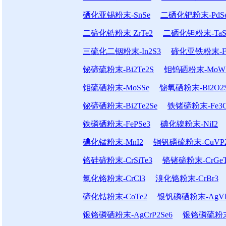
硒化亚锡粉末-SnSe
二硒化钯粉末-PdS
二碲化锆粉末 ZrTe2
二硒化钽粉末-TaS
三硫化二铟粉末-In2S3
碲化亚铁粉末-Fe
铋碲硫粉末-Bi2Te2S
钼钨硒粉末-MoWS
钼硫硒粉末-MoSSe
铋氧硒粉末-Bi2O2
铋碲硒粉末-Bi2Te2Se
铁锗碲粉末-Fe3G
铁磷硒粉末-FePSe3
碘化镍粉末-NiI2
碘化锰粉末-MnI2
铜钒磷硫粉末-CuVP2
铬硅碲粉末-CrSiTe3
铬锗碲粉末-CrGeT
氯化铬粉末-CrCl3
溴化铬粉末-CrBr3
碲化钴粉末-CoTe2
银钒磷硒粉末-AgVP
银铬磷硒粉末-AgCrP2Se6
银铬磷硫粉末-