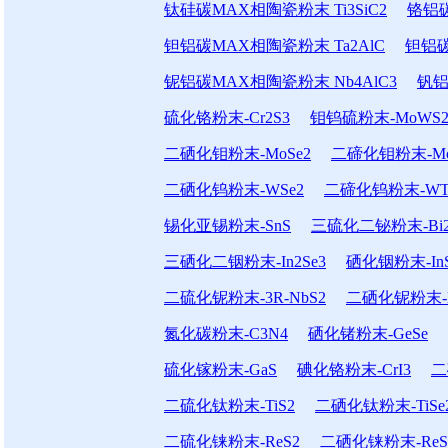
钛硅碳MAX相陶瓷粉末 Ti3SiC2
铬铝碳
钽铝碳MAX相陶瓷粉末 Ta2AlC
钽铝碳
铌铝碳MAX相陶瓷粉末 Nb4AlC3
钒铝
硫化铬粉末-Cr2S3
钼钨硫粉末-MoWS
二硒化钼粉末-MoSe2
二碲化钼粉末-Mo
二硒化钨粉末-WSe2
二碲化钨粉末-WT
锡化亚锡粉末-SnS
三硫化二铋粉末-Bi2
三硒化二铟粉末-In2Se3
硒化铟粉末-In
二硫化铌粉末-3R-NbS2
二硒化铌粉末-N
氮化碳粉末-C3N4
硒化锗粉末-GeSe
硫化镓粉末-GaS
碘化铬粉末-CrI3
二
二硫化钛粉末-TiS2
二硒化钛粉末-TiSe
二硫化铼粉末-ReS2
二硒化铼粉末-ReS