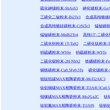
硫化砷锑粉末-SbAsS3
砷化锗粉末-GeA
三碲化二铋粉末-Bi2Te3
合成高纯铬锗碲粉
合成高纯铬硅碲粉末-CrSiTe3
锰铋碲粉末
锰铋碲粉末-MnBi2Te4
高纯1T'-二碲化钼
二硫化钽粉末 1T-TaS2
二碲化钛粉末-Ti
钨硫硒粉末-WSSe
钨硫碲粉末-WSTe
二硫化铌粉末-2H-NbS2
铁硒碲粉末-FeSe
铜铁碲粉末-Cu0.5Fe0.5Te
碲化锑粉末-S
钼钛铝碳MAX相陶瓷粉末-MoTi2AlC3
钛铝铜碳MAX相陶瓷粉末-Ti3Al0.5Cu0.5
钼镓碳MAX相陶瓷粉末-Mo2Ga2C
钛铝
钛铝氮MAX相陶瓷粉末-Ti3AlN
钛钒铝