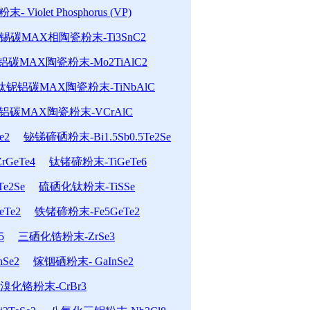
- Violet Phosphorus (VP)
锡碳MAX相陶瓷粉末-Ti3SnC2
碳MAX陶瓷粉末-Mo2TiAlC2
钛铌铝碳MAX陶瓷粉末-TiNbAlC
铝碳MAX陶瓷粉末-VCrAlC
e2
铋锑碲硒粉末-Bi1.5Sb0.5Te2Se
GeTe4
钛锗碲粉末-TiGeTe6
e2Se
硫硒化钛粉末-TiSSe
Te2
铁锗碲粉末-Fe5GeTe2
5
三硒化锆粉末-ZrSe3
Se2
镓铟硒粉末- GaInSe2
溴化铬粉末-CrBr3