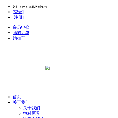
您好！欢迎光临牧科纳米！
[登录]
[注册]
会员中心
我的订单
购物车
首页
关于我们
关于我们
牧科愿景