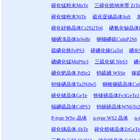
碲化锰粉末MnTe
三碲化锆纳米带 ZrTe
碲化镍粉末NiTe
硫化亚锡晶体SnS
灰
碲化硅铬晶体Cr2Si2Te6
硒氧化铋晶体Bi
铟硒溴晶体InSeBr
铜铟磷硫CulnP2S6
硫磷化铁FePS3
碲碘化镓GaTel
硒化铟
硒磷化锰MnPSe3
三硫化铌 NbS3
碘化
硒化钯晶体 PdSe2
钨硫硒 WSSe
镓硫
钽镍硒晶体Ta2NiSe5
铜铬铟硫晶体CuCr
碲化锗晶体GeTe
铁锗碲晶体Fe3GeTe2
镉磷硫晶体CdPS3
钨铌碲晶体WNbTe2
P-type WSe₂晶体
n-type WS2 晶体
n-
碲化锑晶体-SbTe
碲化锆锗晶体ZrGeTe