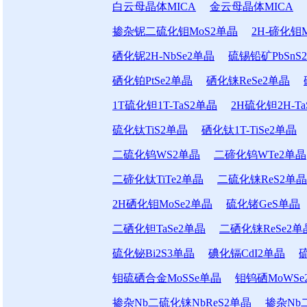
白云母晶体MICA
金云母晶体MICA
掺杂铌二硫化钼MoS2单晶
2H-碲化钼
硒化铌2H-NbSe2单晶
硫锡铅矿PbSnS
硒化铂PtSe2单晶
硒化铼ReSe2单晶
1T硫化钽1T-TaS2单晶
2H硫化钽2H-T
硫化钛TiS2单晶
硒化钛1T-TiSe2单晶
二硫化钨WS2单晶
二碲化钨WTe2单晶
二碲化钛TiTe2单晶
二硫化铼ReS2单晶
2H硒化钼MoSe2单晶
硫化锗GeS单晶
二硒化钽TaSe2单晶
二硒化铼ReSe2单
硫化铋Bi2S3单晶
碘化镉CdI2单晶
钼硫硒合金MoSSe单晶
钼钨硒MoWSe
掺杂Nb二硫化铼NbReS2单晶
掺杂Nb