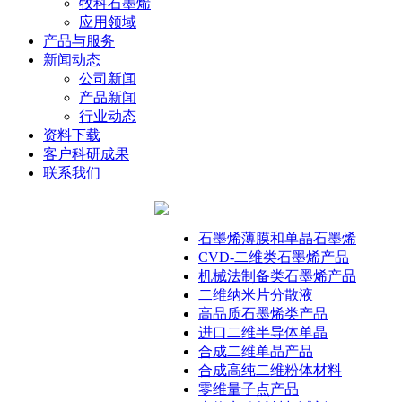
牧科石墨烯
应用领域
产品与服务
新闻动态
公司新闻
产品新闻
行业动态
资料下载
客户科研成果
联系我们
石墨烯薄膜和单晶石墨烯
CVD-二维类石墨烯产品
机械法制备类石墨烯产品
二维纳米片分散液
高品质石墨烯类产品
进口二维半导体单晶
合成二维单晶产品
合成高纯二维粉体材料
零维量子点产品