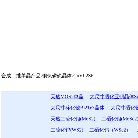
合成二维单晶产品-铜钒磷硫晶体-CuVP2S6
天然MOS2单晶
大尺寸硒化亚锡晶体Sn
大尺寸碲化铋Bi2Te3晶体
大尺寸硒化铋晶
天然二硫化钼(MoS2)
二硒化钼(MoSe2
二硫化钨(WS2)
二硒化钨（WSe2）