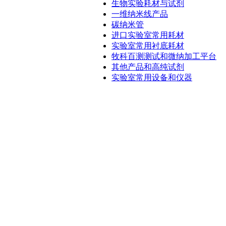
生物实验耗材与试剂
一维纳米线产品
碳纳米管
进口实验室常用耗材
实验室常用衬底耗材
牧科百测测试和微纳加工平台
其他产品和高纯试剂
实验室常用设备和仪器