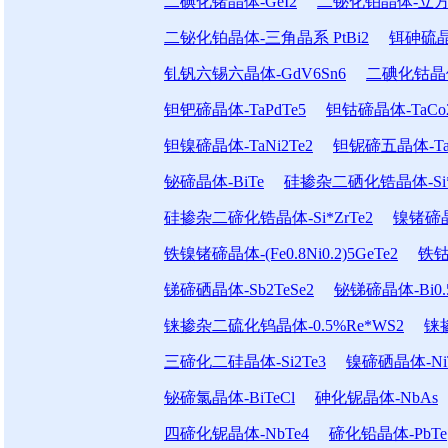
二碘化锗晶体-GeI2
二铋化铂晶体-立方晶
二铋化铂晶体-三角晶系 PtBi2
铒砷硫晶体
钆钒六锡六晶体-GdV6Sn6
二碘化钴晶体
钽钯碲晶体-TaPdTe5
钽钴碲晶体-TaCo2
钽镍碲晶体-TaNi2Te2
钽铌碲五晶体-TaN
铋碲晶体-BiTe
硅掺杂二硒化锆晶体-Si*Z
硅掺杂二碲化锆晶体-Si*ZrTe2
镍锗碲晶体
铁镍锗碲晶体-(Fe0.8Ni0.2)5GeTe2
铁钴锗
锑碲硒晶体-Sb2TeSe2
铋锑碲晶体-Bi0.5
铼掺杂二硫化钨晶体-0.5%Re*WS2
铼
三碲化二硅晶体-Si2Te3
镍碲硒晶体-NiT
铋碲氯晶体-BiTeCl
砷化铌晶体-NbAs
四碲化铌晶体-NbTe4
碲化铅晶体-PbTe