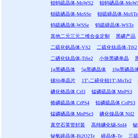
钼钨硫晶体-MoWS2
钼钨硒晶体-MoWS
钼硫硒晶体-MoSSe
钼硫碲晶体-MoSTe
钨硫硒晶体-WSSe
钨硫碲晶体-WSTe
其他二元三元二维合金定制
黑磷产品
二硫化钒晶体-VS2
二硫化钛晶体-TiS2
二硒化钛晶体-TiSe2
小块黑磷单晶
1g黑磷晶体
5g黑磷晶体
10g黑磷晶
锑Sb单晶片
1T'-二碲化钼1T'-MoTe2
碘化铬晶体 CrI3
锰磷硫晶体 MnPS3
铬磷硫晶体 CrPS4
钴磷硫晶体 CoPS3
锰磷硒晶体 MnPSe3
碘化镍晶体 NiI2
真空石英管封装
高纯碘化锡-SnI4
铋
铋氧碲晶体-Bi2O2Te
碲晶体-Te
三硫