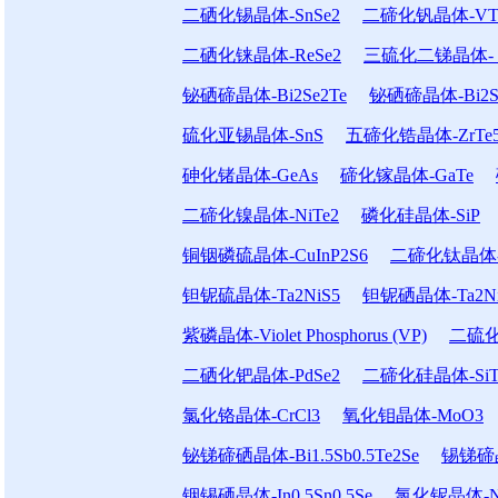
二硒化锡晶体-SnSe2
二碲化钒晶体-VT
二硒化铼晶体-ReSe2
三硫化二锑晶体- S
铋硒碲晶体-Bi2Se2Te
铋硒碲晶体-Bi2S
硫化亚锡晶体-SnS
五碲化锆晶体-ZrTe
砷化锗晶体-GeAs
碲化镓晶体-GaTe
二碲化镍晶体-NiTe2
磷化硅晶体-SiP
铜铟磷硫晶体-CuInP2S6
二碲化钛晶体-T
钽铌硫晶体-Ta2NiS5
钽铌硒晶体-Ta2Ni
紫磷晶体-Violet Phosphorus (VP)
二硫化
二硒化钯晶体-PdSe2
二碲化硅晶体-SiT
氯化铬晶体-CrCl3
氧化钼晶体-MoO3
铋锑碲硒晶体-Bi1.5Sb0.5Te2Se
锡锑碲晶
铟锡硒晶体-In0.5Sn0.5Se
氯化铌晶体-Nb