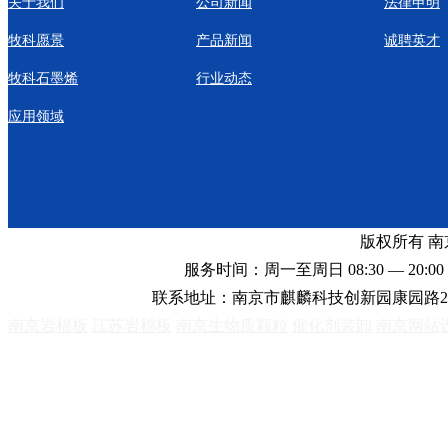
关于我们
公司新闻
法律申明
牧科愿景
产品新闻
诚聘英才
牧科石墨烯
行业动态
应用领域
版权所有 
服务时间：周一至周日 08:30 — 20:00 
联系地址：南京市麒麟科技创新园康园路2
南京岩棉板
江苏岩棉板
南京生物质颗粒
催化剂装卸
南京网站