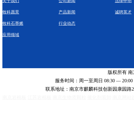
关于我们
公司新闻
法律申明
牧科愿景
产品新闻
诚聘英才
牧科石墨烯
行业动态
应用领域
版权所有 
服务时间：周一至周日 08:30 — 20:00 
联系地址：南京市麒麟科技创新园康园路2
南京岩棉板
江苏岩棉板
南京生物质颗粒
催化剂装卸
南京网站