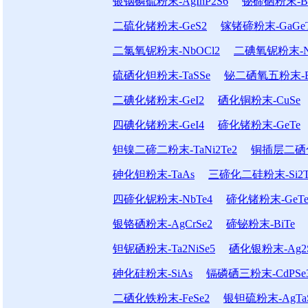
银铟磷硫粉末-AgInP2S6
铋碲硒粉末-Bi2
二硫化锗粉末-GeS2
镓锗碲粉末-GaGe
二氯氧铌粉末-NbOCl2
二碘氧铌粉末-N
硫硒化钽粉末-TaSSe
铋二硒氧五粉末-Bi
二碘化锗粉末-GeI2
硒化铜粉末-CuSe
四碘化锗粉末-GeI4
碲化锗粉末-GeTe
钽镍二碲二粉末-TaNi2Te2
铜插层二硒化钛
砷化钽粉末-TaAs
三碲化二硅粉末-Si2T
四碲化铌粉末-NbTe4
碲化锗粉末-GeT
银铬硒粉末-AgCrSe2
碲铋粉末-BiTe
钽铌硒粉末-Ta2NiSe5
硒化银粉末-Ag2
砷化硅粉末-SiAs
镉磷硒三粉末-CdPSe
二硒化铁粉末-FeSe2
银钽硫粉末-AgTa