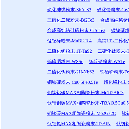
硫化砷锑粉末-SbAsS3
砷化锗粉末-GeA
三碲化二铋粉末-Bi2Te3
合成高纯铬锗碲粉
合成高纯铬硅碲粉末-CrSiTe3
锰铋碲粉末
锰铋碲粉末-MnBi2Te4
高纯1T'-二碲化钼
二硫化钽粉末 1T-TaS2
二碲化钛粉末-Ti
钨硫硒粉末-WSSe
钨硫碲粉末-WSTe
二硫化铌粉末-2H-NbS2
铁硒碲粉末-FeSe
铜铁碲粉末-Cu0.5Fe0.5Te
碲化锑粉末-S
钼钛铝碳MAX相陶瓷粉末-MoTi2AlC3
钛铝铜碳MAX相陶瓷粉末-Ti3Al0.5Cu0.5
钼镓碳MAX相陶瓷粉末-Mo2Ga2C
钛铝
钛铝氮MAX相陶瓷粉末-Ti3AlN
钛钒铝