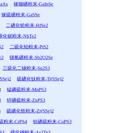
aAs
镓铟硒粉末-GaInSe
镓硫硒粉末-GaSSe
二硒化铪粉末-HfSe2
碲化铌粉末-NbTe2
2
二硫化铂粉末-PtS2
e2
锑氧硒粉末-Sb2O2Se
三硫化二锡粉末-Sn2S3
Se)2
硫硒化钛粉末-Ti(SSe)2
3
锰磷硫粉末-MnPS3
3
锌磷硫粉末-ZnPS3
3
硫硒化锆粉末-Zr(SSe)2
粉末-CrPS4
钴磷硫粉末-CoPS3
S3
碲化砷粉末-As2Te3