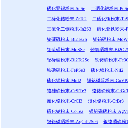
硒化亚锡粉末-SnSe
二硒化钯粉末-PdS
二碲化锆粉末 ZrTe2
二硒化钽粉末-TaS
三硫化二铟粉末-In2S3
碲化亚铁粉末-Fe
铋碲硫粉末-Bi2Te2S
钼钨硒粉末-MoWS
钼硫硒粉末-MoSSe
铋氧硒粉末-Bi2O2
铋碲硒粉末-Bi2Te2Se
铁锗碲粉末-Fe3G
铁磷硒粉末-FePSe3
碘化镍粉末-NiI2
碘化锰粉末-MnI2
铜钒磷硫粉末-CuVP2
铬硅碲粉末-CrSiTe3
铬锗碲粉末-CrGeT
氯化铬粉末-CrCl3
溴化铬粉末-CrBr3
碲化钴粉末-CoTe2
银钒磷硒粉末-AgVP
银铬磷硒粉末-AgCrP2Se6
银铬磷硫粉末-