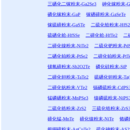
三硒化二镓粉末-Ga2Se3
砷化镓粉末-G
磷化镓粉末-GaP
镓硒碲粉末-GaSeTe
镓硫碲粉末-GaSTe
二硫化铪粉末-HfS2
硫硒化铪-HfSSe
二碲化铪-HfTe2
二
二碲化镍粉末-NiTe2
二硫化钯粉末-PdS
二硒化铂粉末-PtSe2
二碲化铂粉末-PtT
锑氧碲粉末-Sb2O2Te
磷化硅粉末-SiP
二碲化钽粉末-TaTe2
硫硒化钽粉末-Ta(S
二碲化钒粉末-VTe2
镉磷硫粉末-CdPS
锰磷硒粉末-MnPSe3
镍磷硫粉末-NiPS
二硫化锆粉末-ZrS2
三硫化锆粉末-ZrS
碲化锰-MnTe
碲化镍粉末-NiTe
铬磷硫
银铜碲粉末-AgCuTe2
硫化砷粉末-AS2