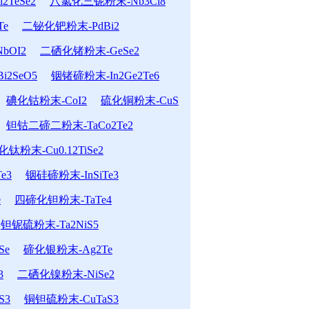
TeSe2
八氯化三铌粉末-Nb3Cl8
Te
二铋化钯粉末-PdBi2
bOI2
二硒化锗粉末-GeSe2
2SeO5
铟锗碲粉末-In2Ge2Te6
碘化钴粉末-CoI2
硫化铜粉末-CuS
钽钴二碲二粉末-TaCo2Te2
粉末-Cu0.12TiSe2
e3
铟硅碲粉末-InSiTe3
e
四碲化钽粉末-TaTe4
钽铌硫粉末-Ta2NiS5
Se
碲化银粉末-Ag2Te
3
二硒化镍粉末-NiSe2
S3
铜钽硫粉末-CuTaS3