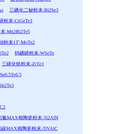
s
三硒化二铋粉末-Bi2Se3
末-CrGeTe3
-Mn2Bi2Te5
粉末1T'-MoTe2
Te2
钨硒碲粉末-WSeTe
三碲化锆粉末-ZrTe3
0.5Te0.5
b2Te3
C2
氮MAX相陶瓷粉末-Ti2AlN
碳MAX相陶瓷粉末-TiVAlC