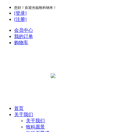
您好！欢迎光临牧科纳米！
[登录]
[注册]
会员中心
我的订单
购物车
首页
关于我们
关于我们
牧科愿景