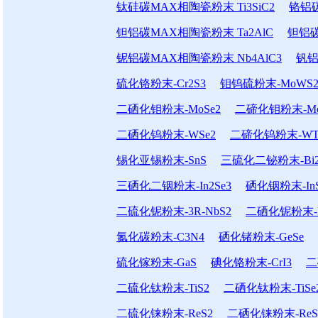
钛硅碳MAX相陶瓷粉末 Ti3SiC2
铬铝碳
钽铝碳MAX相陶瓷粉末 Ta2AlC
钽铝碳
铌铝碳MAX相陶瓷粉末 Nb4AlC3
钒铝
硫化铬粉末-Cr2S3
钼钨硫粉末-MoWS
二硒化钼粉末-MoSe2
二碲化钼粉末-Mo
二硒化钨粉末-WSe2
二碲化钨粉末-WT
锡化亚锡粉末-SnS
三硫化二铋粉末-Bi2
三硒化二铟粉末-In2Se3
硒化铟粉末-In
二硫化铌粉末-3R-NbS2
二硒化铌粉末-N
氮化碳粉末-C3N4
硒化锗粉末-GeSe
硫化镓粉末-GaS
碘化铬粉末-CrI3
二
二硫化钛粉末-TiS2
二硒化钛粉末-TiSe
二硫化铼粉末-ReS2
二硒化铼粉末-ReS