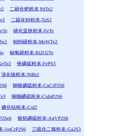
e2
二碲化钯粉末 PdTe2
e2
二硫化钽粉末-TaS2
Te
碲化亚铁粉末-FeTe
e2
钼钨碲粉末-MoWTe2
Se
铋氧碲粉末-Bi2O2Te
eTe2
铁磷硫粉末-FePS3
溴化镍粉末-NiBr2
S6
铜铬磷硫粉末-CuCrP2S6
e3
铜铟磷硫粉末-CuInP2S6
碘化钴粉末-CoI2
2Se6
银钒磷硫粉末-AgVP2S6
AgCrP2S6
三硫化二镓粉末-Ga2S3