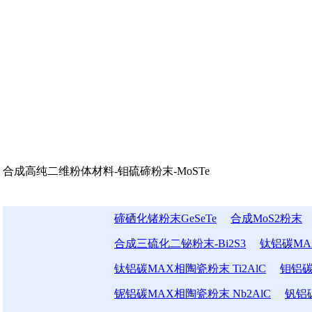
合成高纯二维粉体材料-钼硫碲粉末-MoSTe
碲硒化锗粉末GeSeTe
合成MoS2粉末
合成三硫化二铋粉末-Bi2S3
钛铝碳MAX
钛铝碳MAX相陶瓷粉末 Ti2AlC
钼铝碳
铌铝碳MAX相陶瓷粉末 Nb2AlC
钒铝碳