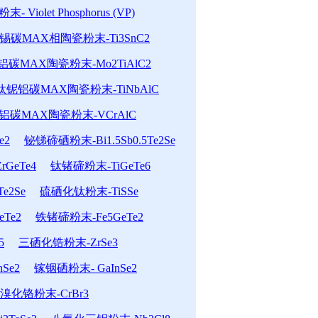
- Violet Phosphorus (VP)
锡碳MAX相陶瓷粉末-Ti3SnC2
碳MAX陶瓷粉末-Mo2TiAlC2
钛铌铝碳MAX陶瓷粉末-TiNbAlC
铝碳MAX陶瓷粉末-VCrAlC
e2
铋锑碲硒粉末-Bi1.5Sb0.5Te2Se
GeTe4
钛锗碲粉末-TiGeTe6
e2Se
硫硒化钛粉末-TiSSe
Te2
铁锗碲粉末-Fe5GeTe2
5
三硒化锆粉末-ZrSe3
Se2
镓铟硒粉末- GaInSe2
溴化铬粉末-CrBr3