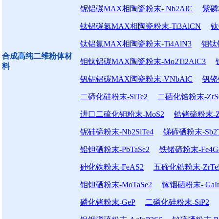
铌铝碳MAX相陶瓷粉末- Nb2AlC
紫磷粉末
钛铝碳氮MAX相陶瓷粉末-Ti3AlCN
钛
钛铝氮MAX相陶瓷粉末-Ti4AlN3
钼钛铝
合成高纯二维粉体材
钼钛铝碳MAX陶瓷粉末-Mo2Ti2AlC3
料
钒铌铝碳MAX陶瓷粉末-VNbAlC
钒铬
二碲化硅粉末-SiTe2
二硒化锆粉末-ZrS
进口二硫化钼粉末-MoS2
锆锗碲粉末-Zr
铌硅碲粉末-Nb2SiTe4
锑碲硒粉末-Sb2T
铅钽硒粉末-PbTaSe2
铁锗碲粉末-Fe4Ge
砷化铁粉末-FeAS2
五碲化锆粉末-ZrTe
钼钽硒粉末-MoTaSe2
镓铟硒粉末- GaIn
磷化锗粉末-GeP
二磷化硅粉末-SiP2