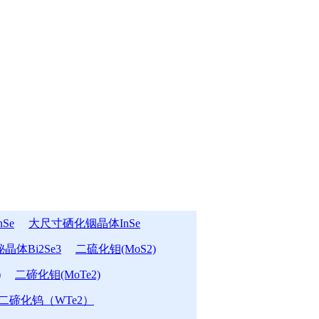
Se
大尺寸硒化铟晶体InSe
体Bi2Se3
二硫化钼(MoS2)
)
二碲化钼(MoTe2)
二碲化钨（WTe2）