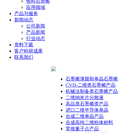
牧科石墨烯
应用领域
产品与服务
新闻动态
公司新闻
产品新闻
行业动态
资料下载
客户科研成果
联系我们
石墨烯薄膜和单晶石墨烯
CVD-二维类石墨烯产品
机械法制备类石墨烯产品
二维纳米片分散液
高品质石墨烯类产品
进口二维半导体单晶
合成二维单晶产品
合成高纯二维粉体材料
零维量子点产品