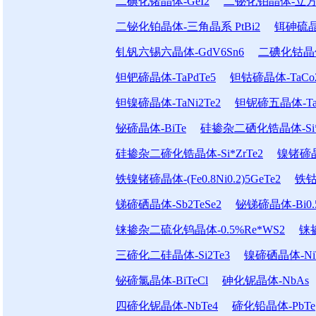
二碘化锗晶体-GeI2
二铋化铂晶体-立方晶
二铋化铂晶体-三角晶系 PtBi2
铒砷硫晶体
钆钒六锡六晶体-GdV6Sn6
二碘化钴晶体
钽钯碲晶体-TaPdTe5
钽钴碲晶体-TaCo2
钽镍碲晶体-TaNi2Te2
钽铌碲五晶体-TaN
铋碲晶体-BiTe
硅掺杂二硒化锆晶体-Si*Z
硅掺杂二碲化锆晶体-Si*ZrTe2
镍锗碲晶体
铁镍锗碲晶体-(Fe0.8Ni0.2)5GeTe2
铁钴锗
锑碲硒晶体-Sb2TeSe2
铋锑碲晶体-Bi0.5
铼掺杂二硫化钨晶体-0.5%Re*WS2
铼
三碲化二硅晶体-Si2Te3
镍碲硒晶体-NiT
铋碲氯晶体-BiTeCl
砷化铌晶体-NbAs
四碲化铌晶体-NbTe4
碲化铅晶体-PbTe