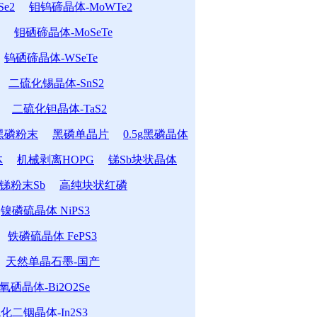
e2
钼钨碲晶体-MoWTe2
钼硒碲晶体-MoSeTe
钨硒碲晶体-WSeTe
二硫化锡晶体-SnS2
二硫化钽晶体-TaS2
黑磷粉末
黑磷单晶片
0.5g黑磷晶体
体
机械剥离HOPG
锑Sb块状晶体
锑粉末Sb
高纯块状红磷
镍磷硫晶体 NiPS3
铁磷硫晶体 FePS3
天然单晶石墨-国产
氧硒晶体-Bi2O2Se
化二铟晶体-In2S3