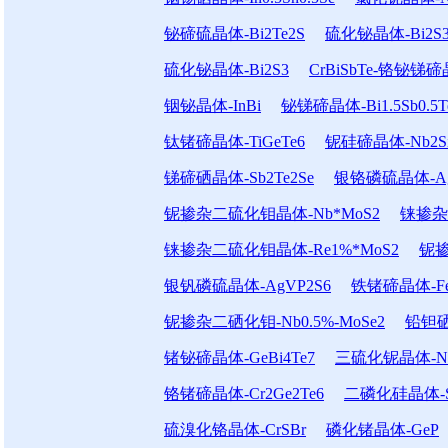
铋碲硫晶体-Bi2Te2S
硫化铋晶体-Bi2S
硫化铋晶体-Bi2S3
CrBiSbTe-铬铋锑
铟铋晶体-InBi
铋锑碲晶体-Bi1.5Sb0.5T
钛锗碲晶体-TiGeTe6
铌硅碲晶体-Nb2Si
锑碲硒晶体-Sb2Te2Se
银铬磷硫晶体-AgC
铌掺杂二硫化钼晶体-Nb*MoS2
铼掺杂二
铼掺杂二硫化钼晶体-Re1%*MoS2
铌掺
银钒磷硫晶体-AgVP2S6
铁锗碲晶体-Fe
铌掺杂二硒化钼-Nb0.5%-MoSe2
铅钽硒
锗铋碲晶体-GeBi4Te7
三硫化铌晶体-Nb
铬锗碲晶体-Cr2Ge2Te6
二磷化硅晶体-S
硫溴化铬晶体-CrSBr
磷化锗晶体-GeP