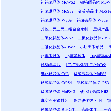
钼钨硫晶体-MoWS2
钼钨硒晶体-MoWS
钼硫硒晶体-MoSSe
钼硫碲晶体-MoSTe
钨硫硒晶体-WSSe
钨硫碲晶体-WSTe
其他二元三元二维合金定制
黑磷产品
二硫化钒晶体-VS2
二硫化钛晶体-TiS2
二硒化钛晶体-TiSe2
小块黑磷单晶
1g黑磷晶体
5g黑磷晶体
10g黑磷晶
锑Sb单晶片
1T'-二碲化钼1T'-MoTe2
碘化铬晶体 CrI3
锰磷硫晶体 MnPS3
铬磷硫晶体 CrPS4
钴磷硫晶体 CoPS3
锰磷硒晶体 MnPSe3
碘化镍晶体 NiI2
真空石英管封装
高纯碘化锡-SnI4
铋
铋氧碲晶体-Bi2O2Te
碲晶体-Te
三硫