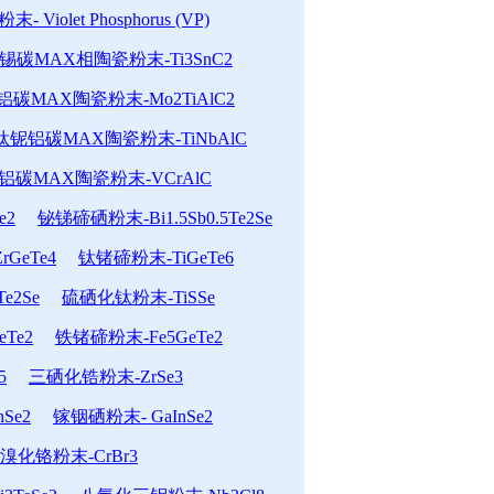
- Violet Phosphorus (VP)
锡碳MAX相陶瓷粉末-Ti3SnC2
碳MAX陶瓷粉末-Mo2TiAlC2
钛铌铝碳MAX陶瓷粉末-TiNbAlC
铝碳MAX陶瓷粉末-VCrAlC
e2
铋锑碲硒粉末-Bi1.5Sb0.5Te2Se
GeTe4
钛锗碲粉末-TiGeTe6
e2Se
硫硒化钛粉末-TiSSe
Te2
铁锗碲粉末-Fe5GeTe2
5
三硒化锆粉末-ZrSe3
Se2
镓铟硒粉末- GaInSe2
溴化铬粉末-CrBr3