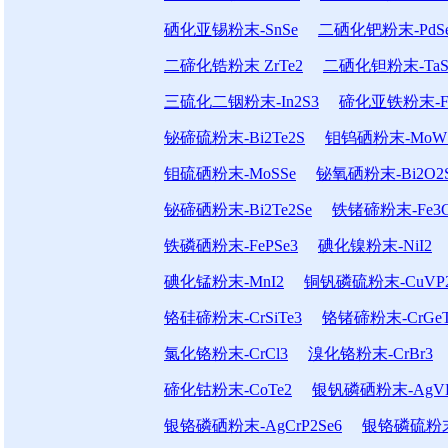
硒化亚锡粉末-SnSe
二硒化钯粉末-PdS
二碲化锆粉末 ZrTe2
二硒化钽粉末-TaS
三硫化二铟粉末-In2S3
碲化亚铁粉末-Fe
铋碲硫粉末-Bi2Te2S
钼钨硒粉末-MoWS
钼硫硒粉末-MoSSe
铋氧硒粉末-Bi2O2
铋碲硒粉末-Bi2Te2Se
铁锗碲粉末-Fe3G
铁磷硒粉末-FePSe3
碘化镍粉末-NiI2
碘化锰粉末-MnI2
铜钒磷硫粉末-CuVP2
铬硅碲粉末-CrSiTe3
铬锗碲粉末-CrGeT
氯化铬粉末-CrCl3
溴化铬粉末-CrBr3
碲化钴粉末-CoTe2
银钒磷硒粉末-AgVP
银铬磷硒粉末-AgCrP2Se6
银铬磷硫粉末-