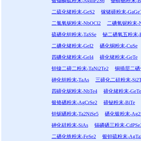
银铟磷硫粉末-AgInP2S6
铋碲硒粉末-Bi2
二硫化锗粉末-GeS2
镓锗碲粉末-GaGe
二氯氧铌粉末-NbOCl2
二碘氧铌粉末-N
硫硒化钽粉末-TaSSe
铋二硒氧五粉末-Bi
二碘化锗粉末-GeI2
硒化铜粉末-CuSe
四碘化锗粉末-GeI4
碲化锗粉末-GeTe
钽镍二碲二粉末-TaNi2Te2
铜插层二硒化钛
砷化钽粉末-TaAs
三碲化二硅粉末-Si2T
四碲化铌粉末-NbTe4
碲化锗粉末-GeT
银铬硒粉末-AgCrSe2
碲铋粉末-BiTe
钽铌硒粉末-Ta2NiSe5
硒化银粉末-Ag2
砷化硅粉末-SiAs
镉磷硒三粉末-CdPSe
二硒化铁粉末-FeSe2
银钽硫粉末-AgTa