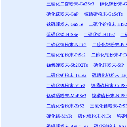
三硒化二镓粉末-Ga2Se3
砷化镓粉末-G
磷化镓粉末-GaP
镓硒碲粉末-GaSeTe
镓硫碲粉末-GaSTe
二硫化铪粉末-HfS2
硫硒化铪-HfSSe
二碲化铪-HfTe2
二
二碲化镍粉末-NiTe2
二硫化钯粉末-PdS
二硒化铂粉末-PtSe2
二碲化铂粉末-PtT
锑氧碲粉末-Sb2O2Te
磷化硅粉末-SiP
二碲化钽粉末-TaTe2
硫硒化钽粉末-Ta(S
二碲化钒粉末-VTe2
镉磷硫粉末-CdPS
锰磷硒粉末-MnPSe3
镍磷硫粉末-NiPS
二硫化锆粉末-ZrS2
三硫化锆粉末-ZrS
碲化锰-MnTe
碲化镍粉末-NiTe
铬磷硫
银铜碲粉末-AgCuTe2
硫化砷粉末-AS2