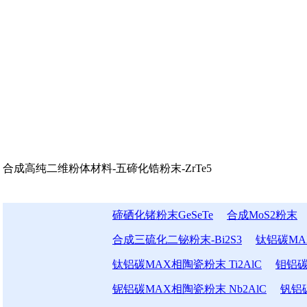
合成高纯二维粉体材料-五碲化锆粉末-ZrTe5
碲硒化锗粉末GeSeTe
合成MoS2粉末
合成三硫化二铋粉末-Bi2S3
钛铝碳MAX
钛铝碳MAX相陶瓷粉末 Ti2AlC
钼铝碳
铌铝碳MAX相陶瓷粉末 Nb2AlC
钒铝碳