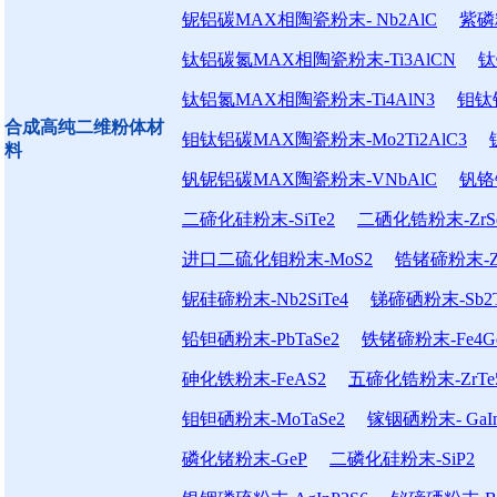
铌铝碳MAX相陶瓷粉末- Nb2AlC
紫磷粉末
钛铝碳氮MAX相陶瓷粉末-Ti3AlCN
钛
钛铝氮MAX相陶瓷粉末-Ti4AlN3
钼钛铝
合成高纯二维粉体材
钼钛铝碳MAX陶瓷粉末-Mo2Ti2AlC3
料
钒铌铝碳MAX陶瓷粉末-VNbAlC
钒铬
二碲化硅粉末-SiTe2
二硒化锆粉末-ZrS
进口二硫化钼粉末-MoS2
锆锗碲粉末-Zr
铌硅碲粉末-Nb2SiTe4
锑碲硒粉末-Sb2T
铅钽硒粉末-PbTaSe2
铁锗碲粉末-Fe4Ge
砷化铁粉末-FeAS2
五碲化锆粉末-ZrTe
钼钽硒粉末-MoTaSe2
镓铟硒粉末- GaIn
磷化锗粉末-GeP
二磷化硅粉末-SiP2