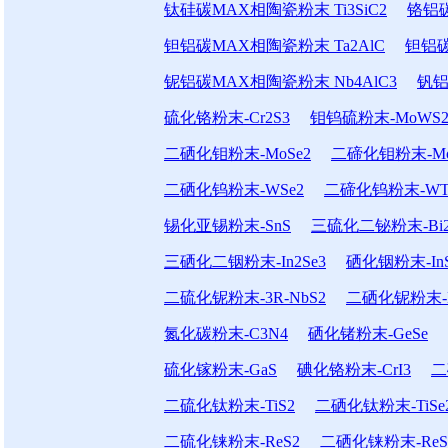
钛硅碳MAX相陶瓷粉末 Ti3SiC2
铬铝碳
钽铝碳MAX相陶瓷粉末 Ta2AlC
钽铝碳
铌铝碳MAX相陶瓷粉末 Nb4AlC3
钒铝
硫化铬粉末-Cr2S3
钼钨硫粉末-MoWS
二硒化钼粉末-MoSe2
二碲化钼粉末-Mo
二硒化钨粉末-WSe2
二碲化钨粉末-WT
锡化亚锡粉末-SnS
三硫化二铋粉末-Bi2
三硒化二铟粉末-In2Se3
硒化铟粉末-In
二硫化铌粉末-3R-NbS2
二硒化铌粉末-N
氮化碳粉末-C3N4
硒化锗粉末-GeSe
硫化镓粉末-GaS
碘化铬粉末-CrI3
二
二硫化钛粉末-TiS2
二硒化钛粉末-TiSe
二硫化铼粉末-ReS2
二硒化铼粉末-ReS