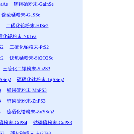
aAs
镓铟硒粉末-GaInSe
镓硫硒粉末-GaSSe
二硒化铪粉末-HfSe2
碲化铌粉末-NbTe2
2
二硫化铂粉末-PtS2
e2
锑氧硒粉末-Sb2O2Se
三硫化二锡粉末-Sn2S3
Se)2
硫硒化钛粉末-Ti(SSe)2
3
锰磷硫粉末-MnPS3
3
锌磷硫粉末-ZnPS3
3
硫硒化锆粉末-Zr(SSe)2
粉末-CrPS4
钴磷硫粉末-CoPS3
S3
碲化砷粉末-As2Te3