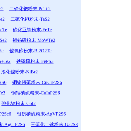
e2
二碲化钯粉末 PdTe2
e2
二硫化钽粉末-TaS2
Te
碲化亚铁粉末-FeTe
e2
钼钨碲粉末-MoWTe2
Se
铋氧碲粉末-Bi2O2Te
eTe2
铁磷硫粉末-FePS3
溴化镍粉末-NiBr2
S6
铜铬磷硫粉末-CuCrP2S6
e3
铜铟磷硫粉末-CuInP2S6
碘化钴粉末-CoI2
2Se6
银钒磷硫粉末-AgVP2S6
AgCrP2S6
三硫化二镓粉末-Ga2S3