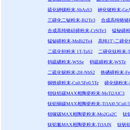
硫化砷锑粉末-SbAsS3
砷化锗粉末-GeA
三碲化二铋粉末-Bi2Te3
合成高纯铬锗碲粉
合成高纯铬硅碲粉末-CrSiTe3
锰铋碲粉末
锰铋碲粉末-MnBi2Te4
高纯1T'-二碲化钼
二硫化钽粉末 1T-TaS2
二碲化钛粉末-Ti
钨硫硒粉末-WSSe
钨硫碲粉末-WSTe
二硫化铌粉末-2H-NbS2
铁硒碲粉末-FeSe
铜铁碲粉末-Cu0.5Fe0.5Te
碲化锑粉末-S
钼钛铝碳MAX相陶瓷粉末-MoTi2AlC3
钛铝铜碳MAX相陶瓷粉末-Ti3Al0.5Cu0.5
钼镓碳MAX相陶瓷粉末-Mo2Ga2C
钛铝
钛铝氮MAX相陶瓷粉末-Ti3AlN
钛钒铝