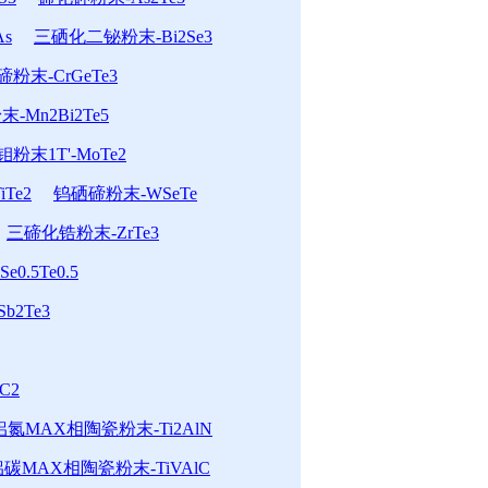
s
三硒化二铋粉末-Bi2Se3
末-CrGeTe3
-Mn2Bi2Te5
粉末1T'-MoTe2
Te2
钨硒碲粉末-WSeTe
三碲化锆粉末-ZrTe3
0.5Te0.5
b2Te3
C2
氮MAX相陶瓷粉末-Ti2AlN
碳MAX相陶瓷粉末-TiVAlC