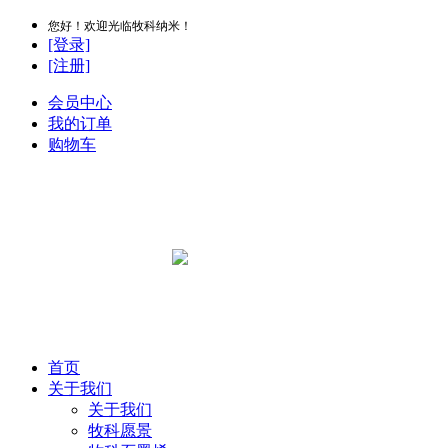
您好！欢迎光临牧科纳米！
[登录]
[注册]
会员中心
我的订单
购物车
首页
关于我们
关于我们
牧科愿景