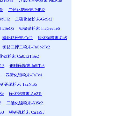
TeSe2
八氯化三铌粉末-Nb3Cl8
Te
二铋化钯粉末-PdBi2
bOI2
二硒化锗粉末-GeSe2
2SeO5
铟锗碲粉末-In2Ge2Te6
碘化钴粉末-CoI2
硫化铜粉末-CuS
钽钴二碲二粉末-TaCo2Te2
粉末-Cu0.12TiSe2
e3
铟硅碲粉末-InSiTe3
e
四碲化钽粉末-TaTe4
钽铌硫粉末-Ta2NiS5
Se
碲化银粉末-Ag2Te
3
二硒化镍粉末-NiSe2
S3
铜钽硫粉末-CuTaS3